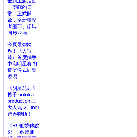
全新主題活動
「墨菲的日
常」正式開
啟，全新禁閉
者墨菲、諾瑪
同步登場
今夏最強跨
界！《大富
翁》首度攜手
中職明星賽 打
造沉浸式同樂
現場
《明星3缺1》
攜手 hololive
production 三
大人氣 VTuber
跨界聯動！
《RO仙境傳說
3》「啟燃測