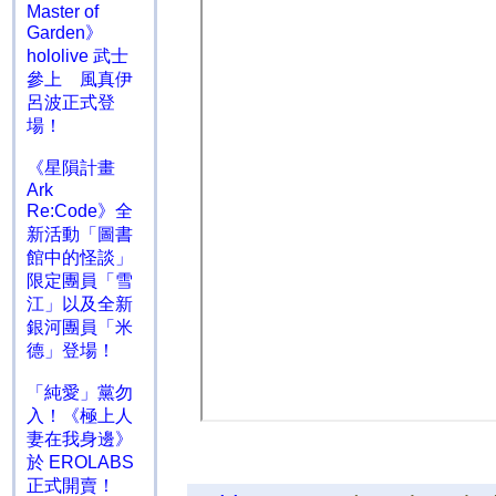
Master of
Garden》
hololive 武士
參上 風真伊
呂波正式登
場！
《星隕計畫
Ark
Re:Code》全
新活動「圖書
館中的怪談」
限定團員「雪
江」以及全新
銀河團員「米
德」登場！
「純愛」黨勿
入！《極上人
妻在我身邊》
於 EROLABS
正式開賣！