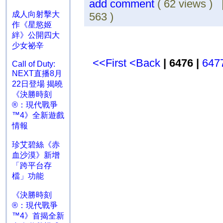
add comment
( 62 views )
成人向射擊大
563 )
作《星慾姬
絆》公開四大
少女祕辛
<<First
<Back
| 6476 |
647
Call of Duty:
NEXT直播8月
22日登場 揭曉
《決勝時刻
®：現代戰爭
™4》全新遊戲
情報
珍艾碧絲《赤
血沙漠》新增
「跨平台存
檔」功能
《決勝時刻
®：現代戰爭
™4》首揭全新