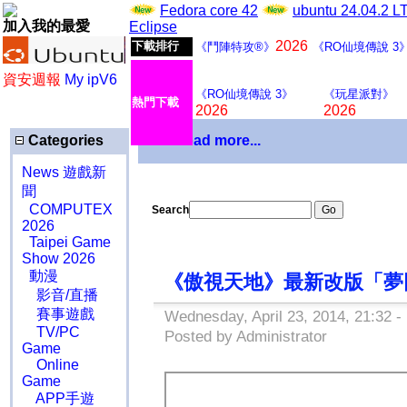
Fedora core 42
ubuntu 24.04.2 
加入我的最愛
Eclipse
2026
下載排行
《鬥陣特攻®》
《RO仙境傳說 3
資安週報
My ipV6
《RO仙境傳說 3》
《玩星派對》
熱門下載
2026
2026
Categories
Download more...
News 遊戲新
聞
COMPUTEX
Search
2026
Taipei Game
Show 2026
動漫
《傲視天地》最新改版「夢
影音/直播
賽事遊戲
Wednesday, April 23, 2014, 21:32 -
TV/PC
Posted by Administrator
Game
Online
Game
APP手遊