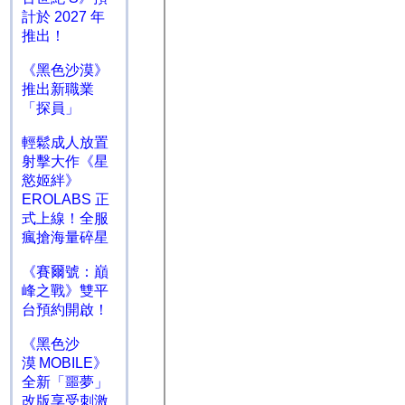
計於 2027 年
推出！
《黑色沙漠》
推出新職業
「探員」
輕鬆成人放置
射擊大作《星
慾姬絆》
EROLABS 正
式上線！全服
瘋搶海量碎星
《賽爾號：巔
峰之戰》雙平
台預約開啟！
《黑色沙
漠 MOBILE》
全新「噩夢」
改版享受刺激