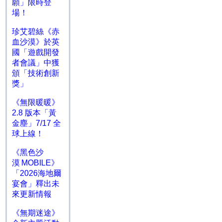
願」限時登
場！
珍艾碧絲《赤
血沙漠》於英
國「遊戲開發
者會議」中獲
頒「技術創新
獎」
《無限暖暖》
2.8 版本「黃
金塵」7/17 全
球上線！
《黑色沙
漠 MOBILE》
「2026海地爾
宴會」釋出未
來更新情報
《無期迷途》