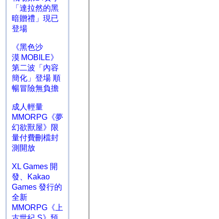
「達拉然的黑
暗贈禮」現已
登場
《黑色沙
漠 MOBILE》
第二波「內容
簡化」登場 順
暢冒險無負擔
成人輕量
MMORPG《夢
幻欲獸屋》限
量付費刪檔封
測開放
XL Games 開
發、Kakao
Games 發行的
全新
MMORPG《上
古世紀 S》預