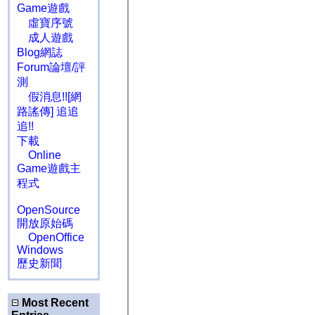
Game遊戲
虛寶序號
成人遊戲
Blog網誌
Forum論壇/評
測
假消息!![網
路謠傳] 追追
追!!
下載
Online
Game遊戲主
程式
OpenSource
開放原始碼
OpenOffice
Windows
歷史新聞
Most Recent