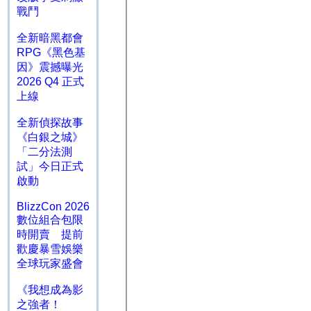
戰鬥
全新暗黑都會
RPG《黑色基
因》震撼曝光
2026 Q4 正式
上線
全新偵探故事
《白銀之城》
「二分法測
試」今日正式
啟動
BlizzCon 2026
數位組合包限
時開賣 提前
歡慶暴雪娛樂
全球玩家盛會
《我想成為影
之強者！