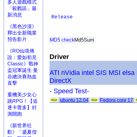
多人遊戲模式
「殺戮區」最
新消息
Release
《黑色沙漠》
釋出全新職業
預告影片
MD5 check
Md5Sum
《RO仙境傳
Driver
說：愛如初見
Classic》戰神
盃冠軍誕生 曼
ATI
nVidia
intel
SIS
MSI
elsa
谷總決賽熱血
DirectX
直擊
- Speed Test-
重機美少女心
ubuntu 12.04
Fedora core 17
跳RPG！【追
逐卡蕾多】封
測開跑
《新世界狂
歡》「盛夏偕