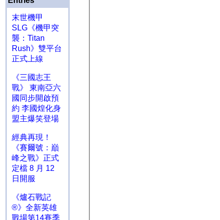
Entries
末世機甲
SLG《機甲突
襲：Titan
Rush》雙平台
正式上線
《三國志王
戰》 東南亞六
國同步開啟預
約 李國煌化身
盟主爆笑登場
經典再現！
《賽爾號：巔
峰之戰》正式
定檔 8 月 12
日開服
《爐石戰記
®》全新英雄
戰場第14賽季