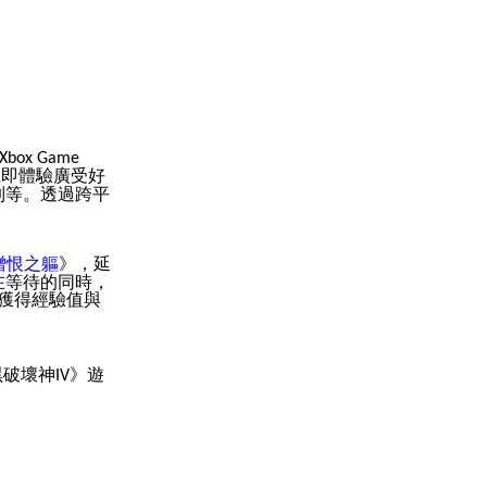
Xbox Game
立即體驗廣受好
制等。透過跨平
憎恨之軀
》，延
在等待的同時，
獲得經驗值與
黑破壞神
》遊
IV