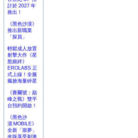
計於 2027 年
推出！
《黑色沙漠》
推出新職業
「探員」
輕鬆成人放置
射擊大作《星
慾姬絆》
EROLABS 正
式上線！全服
瘋搶海量碎星
《賽爾號：巔
峰之戰》雙平
台預約開啟！
《黑色沙
漠 MOBILE》
全新「噩夢」
改版享受刺激