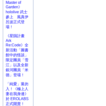
Master of
Garden》
hololive 武士
參上 風真伊
呂波正式登
場！
《星隕計畫
Ark
Re:Code》全
新活動「圖書
館中的怪談」
限定團員「雪
江」以及全新
銀河團員「米
德」登場！
「純愛」黨勿
入！《極上人
妻在我身邊》
於 EROLABS
正式開賣！