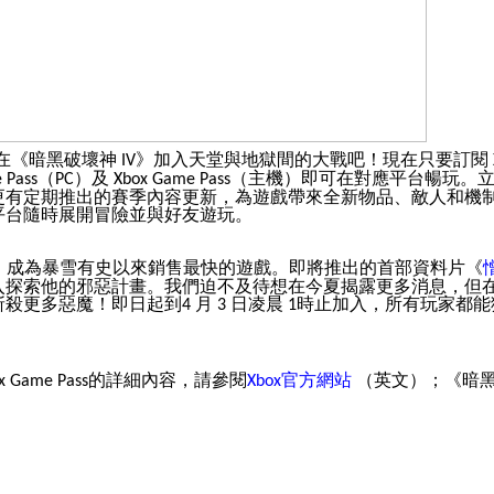
在《暗黑破壞神
》加入天堂與地獄間的大戰吧！現在只要訂閱
IV
（
）及
（主機）即可在對應平台暢玩。
 Pass
PC
Xbox Game Pass
更有定期推出的賽季內容更新，為遊戲帶來全新物品、敵人和機
平台隨時展開冒險並與好友遊玩。
》成為暴雪有史以來銷售最快的遊戲。即將推出的首部資料片《
入探索他的邪惡計畫。我們迫不及待想在今夏揭露更多消息，但
斬殺更多惡魔！即日起到
月
日凌晨
時止加入，所有玩家都能
4
3
1
的詳細內容，請參閱
官方網站
（英文）；《暗
x Game Pass
Xbox