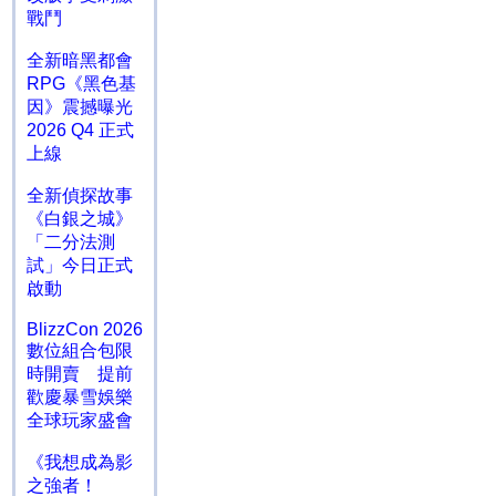
戰鬥
全新暗黑都會
RPG《黑色基
因》震撼曝光
2026 Q4 正式
上線
全新偵探故事
《白銀之城》
「二分法測
試」今日正式
啟動
BlizzCon 2026
數位組合包限
時開賣 提前
歡慶暴雪娛樂
全球玩家盛會
《我想成為影
之強者！