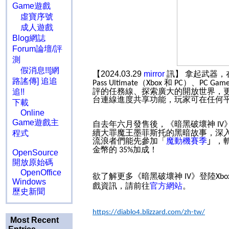
Game遊戲
虛寶序號
成人遊戲
Blog網誌
Forum論壇/評
測
假消息!![網
【2024.03.29
mirror
訊】 拿起武器，
路謠傳] 追追
（
和
）、
Pass Ultimate
Xbox
PC
PC Game
評的任務線、探索廣大的開放世界，
追!!
台連線進度共享功能，玩家可在任何
下載
Online
Game遊戲主
自去年六月發售後，《暗黑破壞神
IV
續大罪魔王墨菲斯托的黑暗故事，深
程式
流浪者們能先參加「
魔動機賽季
」
，
金幣的
加成！
35%
OpenSource
開放原始碼
OpenOffice
欲了解更多《暗黑破壞神
》登陸
IV
Xbo
Windows
戲資訊，請前往
官方網站
。
歷史新聞
https://diablo4.blizzard.com/zh-tw/
Most Recent