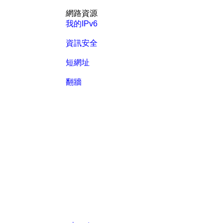
網路資源
我的IPv6
資訊安全
短網址
翻牆