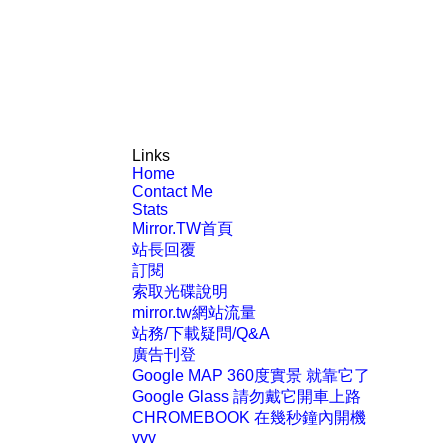
Links
Home
Contact Me
Stats
Mirror.TW首頁
站長回覆
訂閱
索取光碟說明
mirror.tw網站流量
站務/下載疑問/Q&A
廣告刊登
Google MAP 360度實景 就靠它了
Google Glass 請勿戴它開車上路
CHROMEBOOK 在幾秒鐘內開機
vvv