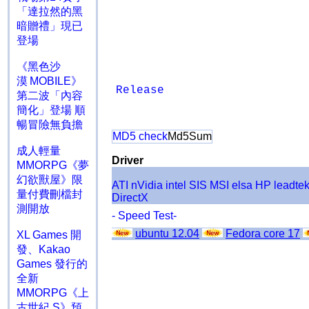
「達拉然的黑
暗贈禮」現已
登場
《黑色沙
漠 MOBILE》
Release
第二波「內容
簡化」登場 順
暢冒險無負擔
MD5 check
Md5Sum
成人輕量
Driver
MMORPG《夢
幻欲獸屋》限
ATI
nVidia
intel
SIS
MSI
elsa
HP
leadte
量付費刪檔封
DirectX
測開放
- Speed Test-
ubuntu 12.04
Fedora core 17
XL Games 開
發、Kakao
Games 發行的
全新
MMORPG《上
古世紀 S》預