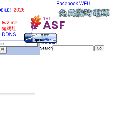
Facebook
WFH
2026
BILE》
tw2.me
短網址
DDNS
Search
Search