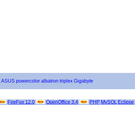
k
ASUS
powercolor
albatron
triplex
Gigabyte
FireFox 12.0
OpenOffice 3.4
PHP
MySQL
Eclipse