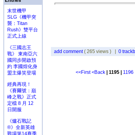
Entries
末世機甲
SLG《機甲突
襲：Titan
Rush》雙平台
正式上線
《三國志王
add comment
( 265 views ) |
0 track
戰》 東南亞六
國同步開啟預
約 李國煌化身
<<First
<Back
| 1195 |
1196
盟主爆笑登場
經典再現！
《賽爾號：巔
峰之戰》正式
定檔 8 月 12
日開服
《爐石戰記
®》全新英雄
戰場第14賽季