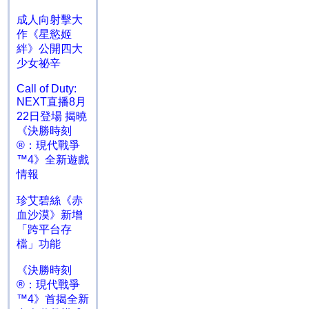
成人向射擊大
作《星慾姬
絆》公開四大
少女祕辛
Call of Duty:
NEXT直播8月
22日登場 揭曉
《決勝時刻
®：現代戰爭
™4》全新遊戲
情報
珍艾碧絲《赤
血沙漠》新增
「跨平台存
檔」功能
《決勝時刻
®：現代戰爭
™4》首揭全新