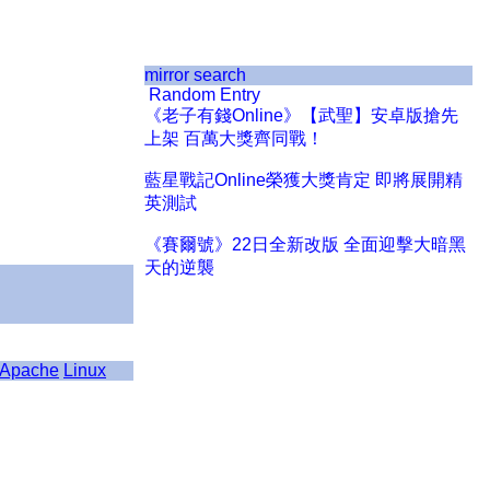
mirror search
Random Entry
《老子有錢Online》【武聖】安卓版搶先
上架 百萬大獎齊同戰！
藍星戰記Online榮獲大獎肯定 即將展開精
英測試
《賽爾號》22日全新改版 全面迎擊大暗黑
天的逆襲
Apache
Linux