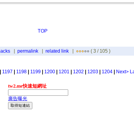
TOP
backs
|
permalink
|
related link
|
( 3 / 105 )
|
1197
|
1198
|
1199
|
1200
|
1201
|
1202
|
1203
|
1204
|
Next>
L