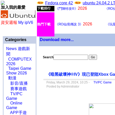
Fedora core 42
ubuntu 24.04.2 
加入我的最愛
2026
下載排行
《鬥陣特攻®》
《RO
資安週報
My ipV6
2026
熱門下載
《RO仙境傳說 3》
《玩
Categories
Download more...
News 遊戲新
聞
Search
COMPUTEX
2026
Taipei Game
Show 2026
《暗黑破壞神®IV》現已登陸Xbox Gam
動漫
Friday, March 29, 2024, 10:25 -
TV/PC Game
影音/直播
Posted by Administrator
賽事遊戲
TV/PC
Game
Online
Game
APP手遊