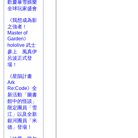
歡慶暴雪娛樂
全球玩家盛會
《我想成為影
之強者！
Master of
Garden》
hololive 武士
參上 風真伊
呂波正式登
場！
《星隕計畫
Ark
Re:Code》全
新活動「圖書
館中的怪談」
限定團員「雪
江」以及全新
銀河團員「米
德」登場！