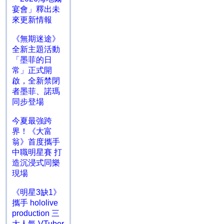
宴會」釋出未
來更新情報
《無期迷途》
全新主題活動
「墨菲的日
常」正式開
啟，全新禁閉
者墨菲、諾瑪
同步登場
今夏最強跨
界！《大富
翁》首度攜手
中職明星賽 打
造沉浸式同樂
現場
《明星3缺1》
攜手 hololive
production 三
大人氣 VTuber