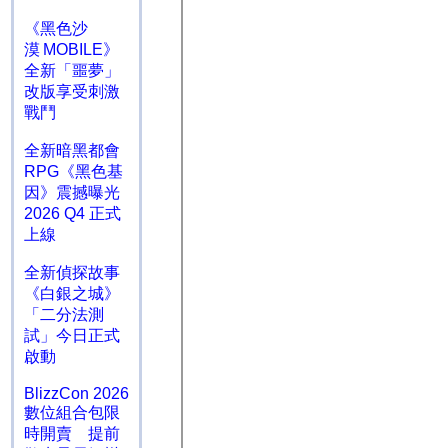
《黑色沙
漠 MOBILE》
全新「噩夢」
改版享受刺激
戰鬥
全新暗黑都會
RPG《黑色基
因》震撼曝光
2026 Q4 正式
上線
全新偵探故事
《白銀之城》
「二分法測
試」今日正式
啟動
BlizzCon 2026
數位組合包限
時開賣 提前