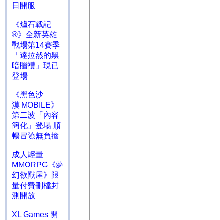
日開服
《爐石戰記
®》全新英雄
戰場第14賽季
「達拉然的黑
暗贈禮」現已
登場
《黑色沙
漠 MOBILE》
第二波「內容
簡化」登場 順
暢冒險無負擔
成人輕量
MMORPG《夢
幻欲獸屋》限
量付費刪檔封
測開放
XL Games 開