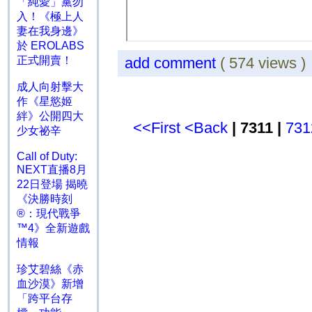
「純愛」黨勿
入！《極上人
妻在我身邊》
於 EROLABS
正式開賣！
add comment
( 574 views 
成人向射擊大
作《星慾姬
絆》公開四大
<<First
<Back
| 7311 |
731
少女祕辛
Call of Duty:
NEXT直播8月
22日登場 揭曉
《決勝時刻
®：現代戰爭
™4》全新遊戲
情報
珍艾碧絲《赤
血沙漠》新增
「跨平台存