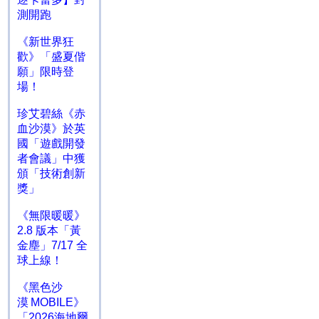
測開跑
《新世界狂
歡》「盛夏偕
願」限時登
場！
珍艾碧絲《赤
血沙漠》於英
國「遊戲開發
者會議」中獲
頒「技術創新
獎」
《無限暖暖》
2.8 版本「黃
金塵」7/17 全
球上線！
《黑色沙
漠 MOBILE》
「2026海地爾