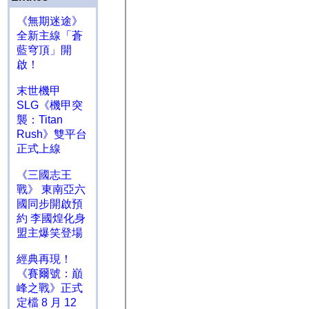
《無期迷途》
全新主線「蒼
藍穹頂」開
啟！
末世機甲
SLG《機甲突
襲：Titan
Rush》雙平台
正式上線
《三國志王
戰》 東南亞六
國同步開啟預
約 李國煌化身
盟主爆笑登場
經典再現！
《賽爾號：巔
峰之戰》正式
定檔 8 月 12