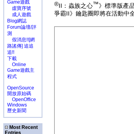
Game遊戲
®
™
：蟲族之心
》標準版產
II
虛寶序號
爭霸
》鑰匙圈即將在活動中
II
成人遊戲
Blog網誌
Forum論壇/評
測
假消息!![網
路謠傳] 追追
追!!
下載
Online
Game遊戲主
程式
OpenSource
開放原始碼
OpenOffice
Windows
歷史新聞
Most Recent
Entries