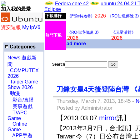
Fedora core 42
ubuntu 24.04.2 
加入我的最愛
Eclipse
2026
下載排行
《鬥陣特攻®》
《RO仙境傳說 3
資安週報
My ipV6
《RO仙境傳說 3》
《玩星派對》
熱門下載
2026
2026
Download more...
Categories
News 遊戲新
聞
Search
COMPUTEX
2026
Taipei Game
Show 2026
刀鋒女皇4天後登陸台灣 《
動漫
影音/直播
Thursday, March 7, 2013, 18:45 -
N
賽事遊戲
Posted by Administrator
TV/PC
【
訊】
2013.03.07
mirror
Game
Online
【
年
月
日，台北訊】
2013
3
7
Game
今
（
）
日公布台灣上
APP手遊
Taiwan
7