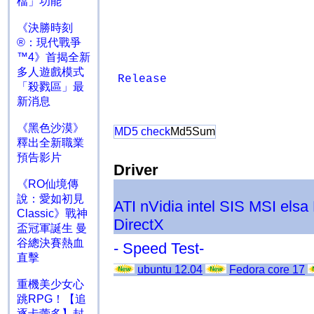
檔」功能
《決勝時刻
®：現代戰爭
™4》首揭全新
多人遊戲模式
Release
「殺戮區」最
新消息
《黑色沙漠》
MD5 check
Md5Sum
釋出全新職業
預告影片
Driver
《RO仙境傳
說：愛如初見
ATI
nVidia
intel
SIS
MSI
elsa
Classic》戰神
DirectX
盃冠軍誕生 曼
谷總決賽熱血
- Speed Test-
直擊
ubuntu 12.04
Fedora core 17
重機美少女心
跳RPG！【追
逐卡蕾多】封