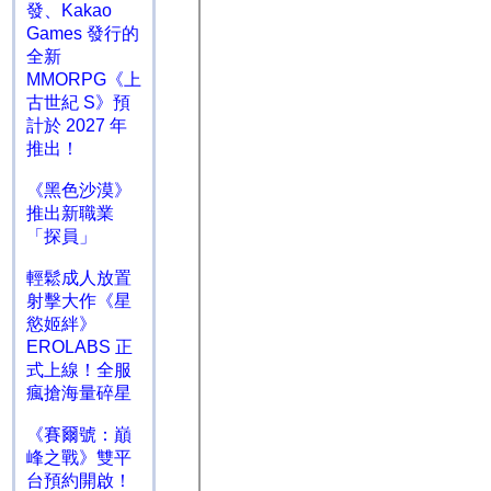
發、Kakao
Games 發行的
全新
MMORPG《上
古世紀 S》預
計於 2027 年
推出！
《黑色沙漠》
推出新職業
「探員」
輕鬆成人放置
射擊大作《星
慾姬絆》
EROLABS 正
式上線！全服
瘋搶海量碎星
《賽爾號：巔
峰之戰》雙平
台預約開啟！