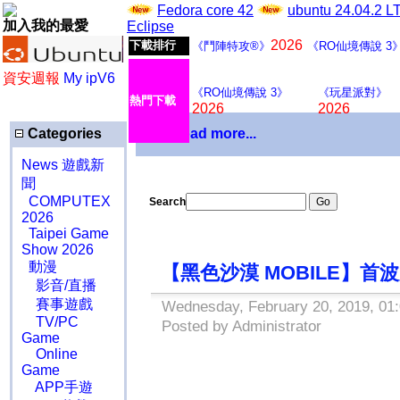
Fedora core 42
ubuntu 24.04.2 
加入我的最愛
Eclipse
2026
下載排行
《鬥陣特攻®》
《RO仙境傳說 3
資安週報
My ipV6
《RO仙境傳說 3》
《玩星派對》
熱門下載
2026
2026
Categories
Download more...
News 遊戲新
聞
COMPUTEX
Search
2026
Taipei Game
Show 2026
動漫
【黑色沙漠 MOBILE】
影音/直播
賽事遊戲
Wednesday, February 20, 2019, 01
TV/PC
Posted by Administrator
Game
Online
Game
APP手遊