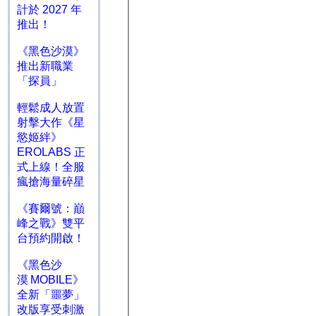
計於 2027 年
推出！
《黑色沙漠》
推出新職業
「探員」
輕鬆成人放置
射擊大作《星
慾姬絆》
EROLABS 正
式上線！全服
瘋搶海量碎星
《賽爾號：巔
峰之戰》雙平
台預約開啟！
《黑色沙
漠 MOBILE》
全新「噩夢」
改版享受刺激