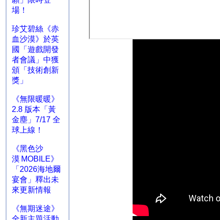
場！
珍艾碧絲《赤
血沙漠》於英
國「遊戲開發
者會議」中獲
頒「技術創新
獎」
《無限暖暖》
2.8 版本「黃
金塵」7/17 全
球上線！
《黑色沙
漠 MOBILE》
「2026海地爾
宴會」釋出未
來更新情報
《無期迷途》
全新主題活動