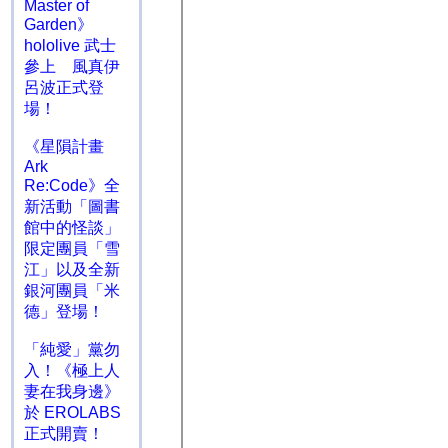
Master of
Garden》
hololive 武士
參上 風真伊
呂波正式登
場！
《星隕計畫
Ark
Re:Code》全
新活動「圖書
館中的怪談」
限定團員「雪
江」以及全新
銀河團員「米
德」登場！
「純愛」黨勿
入！《極上人
妻在我身邊》
於 EROLABS
正式開賣！