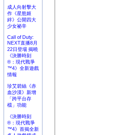
成人向射擊大
作《星慾姬
絆》公開四大
少女祕辛
Call of Duty:
NEXT直播8月
22日登場 揭曉
《決勝時刻
®：現代戰爭
™4》全新遊戲
情報
珍艾碧絲《赤
血沙漠》新增
「跨平台存
檔」功能
《決勝時刻
®：現代戰爭
™4》首揭全新