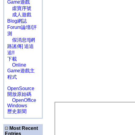
Game遊戲
虛寶序號
成人遊戲
Blog網誌
Forum論壇/評
測
假消息!![網
路謠傳] 追追
追!!
下載
Online
Game遊戲主
程式
OpenSource
開放原始碼
OpenOffice
Windows
歷史新聞
Most Recent
Entries