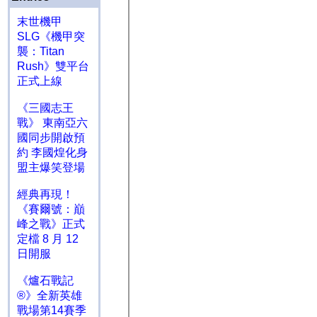
末世機甲
SLG《機甲突
襲：Titan
Rush》雙平台
正式上線
《三國志王
戰》 東南亞六
國同步開啟預
約 李國煌化身
盟主爆笑登場
經典再現！
《賽爾號：巔
峰之戰》正式
定檔 8 月 12
日開服
《爐石戰記
®》全新英雄
戰場第14賽季