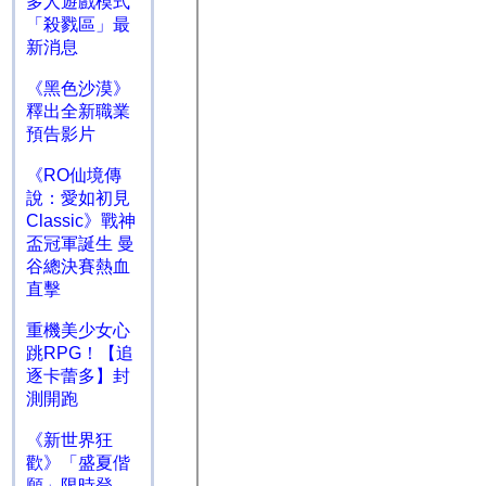
多人遊戲模式
「殺戮區」最
新消息
《黑色沙漠》
釋出全新職業
預告影片
《RO仙境傳
說：愛如初見
Classic》戰神
盃冠軍誕生 曼
谷總決賽熱血
直擊
重機美少女心
跳RPG！【追
逐卡蕾多】封
測開跑
《新世界狂
歡》「盛夏偕
願」限時登