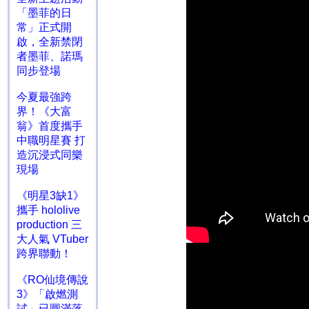
「墨菲的日
常」正式開
啟，全新禁閉
者墨菲、諾瑪
同步登場
今夏最強跨
界！《大富
翁》首度攜手
中職明星賽 打
造沉浸式同樂
現場
《明星3缺1》
攜手 hololive
production 三
大人氣 VTuber
跨界聯動！
《RO仙境傳說
3》「啟燃測
試」已圓滿落