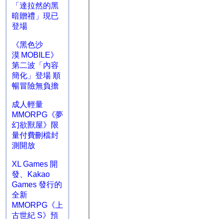
「達拉然的黑
暗贈禮」現已
登場
《黑色沙
漠 MOBILE》
第二波「內容
簡化」登場 順
暢冒險無負擔
成人輕量
MMORPG《夢
幻欲獸屋》限
量付費刪檔封
測開放
XL Games 開
發、Kakao
Games 發行的
全新
MMORPG《上
古世紀 S》預