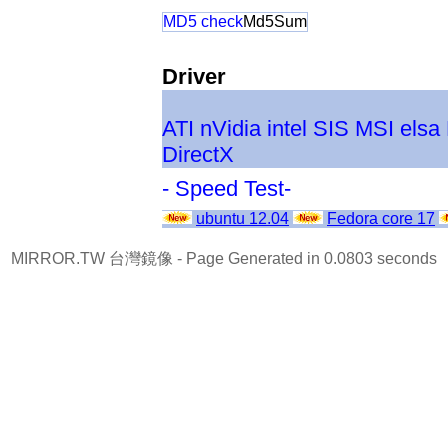
MD5 check
Md5Sum
Driver
ATI
nVidia
intel
SIS
MSI
elsa
DirectX
- Speed Test-
ubuntu 12.04
Fedora core 17
MIRROR.TW 台灣鏡像
- Page Generated in 0.0803 seconds