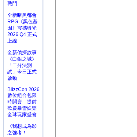
戰鬥
全新暗黑都會
RPG《黑色基
因》震撼曝光
2026 Q4 正式
上線
全新偵探故事
《白銀之城》
「二分法測
試」今日正式
啟動
BlizzCon 2026
數位組合包限
時開賣 提前
歡慶暴雪娛樂
全球玩家盛會
《我想成為影
之強者！