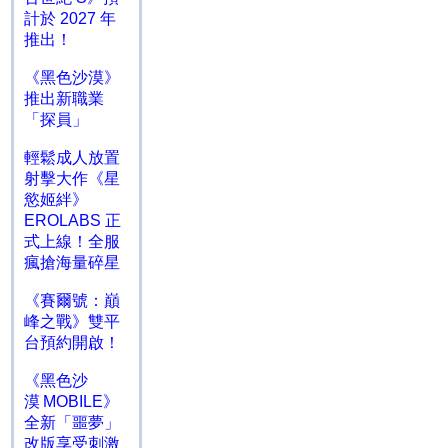
計於 2027 年
推出！
《黑色沙漠》
推出新職業
「探員」
輕鬆成人放置
射擊大作《星
慾姬絆》
EROLABS 正
式上線！全服
瘋搶海量碎星
《賽爾號：巔
峰之戰》雙平
台預約開啟！
《黑色沙
漠 MOBILE》
全新「噩夢」
改版享受刺激