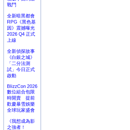
戰鬥
全新暗黑都會
RPG《黑色基
因》震撼曝光
2026 Q4 正式
上線
全新偵探故事
《白銀之城》
「二分法測
試」今日正式
啟動
BlizzCon 2026
數位組合包限
時開賣 提前
歡慶暴雪娛樂
全球玩家盛會
《我想成為影
之強者！