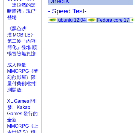
DirectX
「達拉然的黑
- Speed Test-
暗贈禮」現已
登場
ubuntu 12.04
Fedora core 17
《黑色沙
漠 MOBILE》
第二波「內容
簡化」登場 順
暢冒險無負擔
成人輕量
MMORPG《夢
幻欲獸屋》限
量付費刪檔封
測開放
XL Games 開
發、Kakao
Games 發行的
全新
MMORPG《上
古世紀 S》預