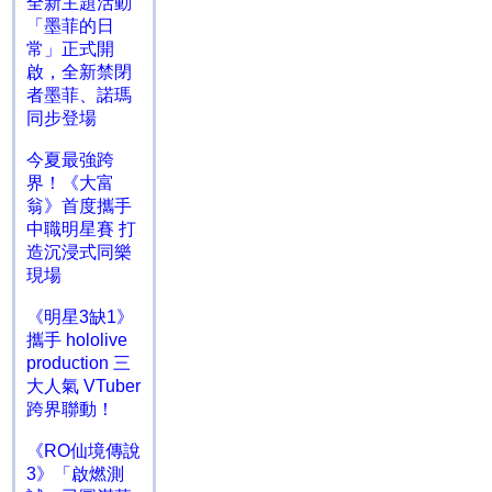
全新主題活動
「墨菲的日
常」正式開
啟，全新禁閉
者墨菲、諾瑪
同步登場
今夏最強跨
界！《大富
翁》首度攜手
中職明星賽 打
造沉浸式同樂
現場
《明星3缺1》
攜手 hololive
production 三
大人氣 VTuber
跨界聯動！
《RO仙境傳說
3》「啟燃測