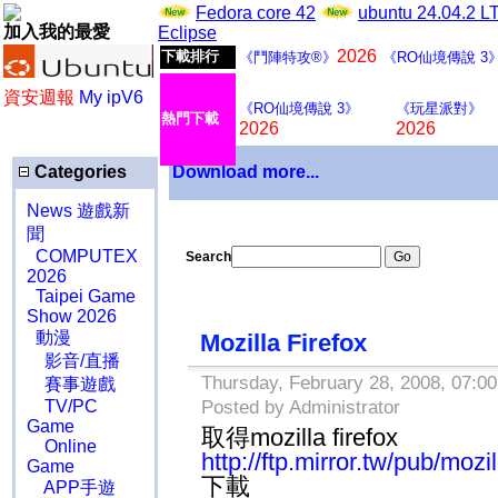
Fedora core 42
ubuntu 24.04.2 
加入我的最愛
Eclipse
2026
下載排行
《鬥陣特攻®》
《RO仙境傳說 3
資安週報
My ipV6
《RO仙境傳說 3》
《玩星派對》
熱門下載
2026
2026
Categories
Download more...
News 遊戲新
聞
COMPUTEX
Search
2026
Taipei Game
Show 2026
動漫
Mozilla Firefox
影音/直播
Thursday, February 28, 2008, 07:00
賽事遊戲
TV/PC
Posted by Administrator
Game
取得mozilla firefox
Online
http://ftp.mirror.tw/pub/mozil
Game
下載
APP手遊