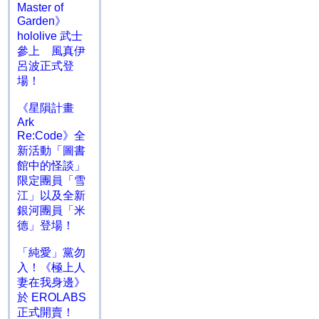
Master of
Garden》
hololive 武士
參上 風真伊
呂波正式登
場！
《星隕計畫
Ark
Re:Code》全
新活動「圖書
館中的怪談」
限定團員「雪
江」以及全新
銀河團員「米
德」登場！
「純愛」黨勿
入！《極上人
妻在我身邊》
於 EROLABS
正式開賣！