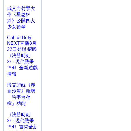
成人向射擊大
作《星慾姬
絆》公開四大
少女祕辛
Call of Duty:
NEXT直播8月
22日登場 揭曉
《決勝時刻
®：現代戰爭
™4》全新遊戲
情報
珍艾碧絲《赤
血沙漠》新增
「跨平台存
檔」功能
《決勝時刻
®：現代戰爭
™4》首揭全新