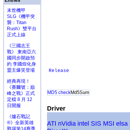
Entries
末世機甲
SLG《機甲突
襲：Titan
Rush》雙平台
正式上線
《三國志王
戰》 東南亞六
國同步開啟預
約 李國煌化身
盟主爆笑登場
Release
經典再現！
《賽爾號：巔
MD5 check
Md5Sum
峰之戰》正式
定檔 8 月 12
日開服
Driver
《爐石戰記
ATI
nVidia
intel
SIS
MSI
elsa
®》全新英雄
戰場第14賽季