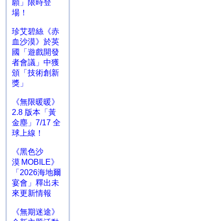
願」限時登
場！
珍艾碧絲《赤
血沙漠》於英
國「遊戲開發
者會議」中獲
頒「技術創新
獎」
《無限暖暖》
2.8 版本「黃
金塵」7/17 全
球上線！
《黑色沙
漠 MOBILE》
「2026海地爾
宴會」釋出未
來更新情報
《無期迷途》