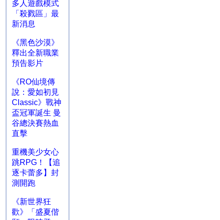
多人遊戲模式
「殺戮區」最
新消息
《黑色沙漠》
釋出全新職業
預告影片
《RO仙境傳
說：愛如初見
Classic》戰神
盃冠軍誕生 曼
谷總決賽熱血
直擊
重機美少女心
跳RPG！【追
逐卡蕾多】封
測開跑
《新世界狂
歡》「盛夏偕