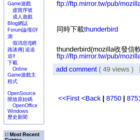
ftp://ftp.mirror.tw/pub/mozill
Game遊戲
虛寶序號
成人遊戲
Blog網誌
同時下載
thunderbird
Forum論壇/評
測
假消息!![網
thunderbird(mozilla收發信
路謠傳] 追追
ftp://ftp.mirror.tw/pub/mozil
追!!
下載
add comment
( 49 views )
Online
Game遊戲主
程式
OpenSource
<<First
<Back
|
8750
|
875
開放原始碼
OpenOffice
Windows
歷史新聞
Most Recent