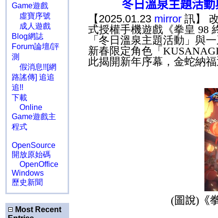
冬日溫泉主題活動
Game遊戲
虛寶序號
【2025.01.23
mirror
訊】 
成人遊戲
式授權手機遊戲《拳皇
98
Blog網誌
「冬日溫泉主題活動」與一
Forum論壇/評
新春限定角色「
KUSANAG
測
此揭開新年序幕，金蛇納福
假消息!![網
路謠傳] 追追
追!!
下載
Online
Game遊戲主
程式
OpenSource
開放原始碼
OpenOffice
Windows
歷史新聞
(
圖說
)
《
Most Recent