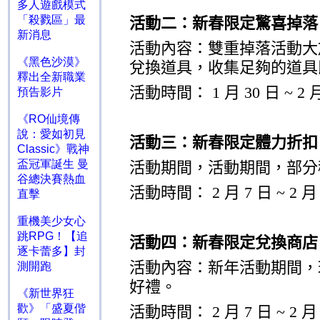
多人遊戲模式
「殺戮區」最
活動二：新春限定驚喜掉落
新消息
活動內容：雙重掉落活動大
《黑色沙漠》
兌換道具，收集足夠的道具
釋出全新職業
活動時間：
1
月
30
日
~ 2
預告影片
《RO仙境傳
說：愛如初見
活動三：新春限定體力折扣
Classic》戰神
盃冠軍誕生 曼
活動期間，活動期間，部分
谷總決賽熱血
活動時間：
2
月
7
日
~ 2
直擊
重機美少女心
跳RPG！【追
活動四：新春限定兌換商店
逐卡蕾多】封
活動內容：新年活動期間，
測開跑
好禮。
《新世界狂
歡》「盛夏偕
活動時間：
2
月
7
日
~ 2