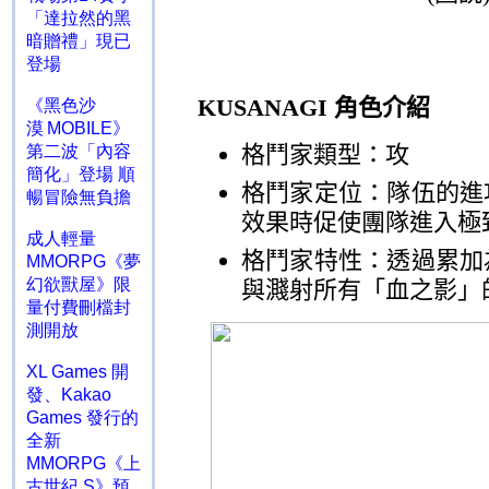
「達拉然的黑
暗贈禮」現已
登場
KUSANAGI
角色介紹
《黑色沙
漠 MOBILE》
格鬥家類型：攻
第二波「內容
簡化」登場 順
格鬥家定位：隊伍的進
暢冒險無負擔
效果時促使團隊進入極
成人輕量
格鬥家特性：透過累加
MMORPG《夢
幻欲獸屋》限
與濺射所有「血之影」
量付費刪檔封
測開放
XL Games 開
發、Kakao
Games 發行的
全新
MMORPG《上
古世紀 S》預