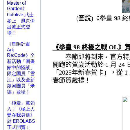
Master of
Garden》
hololive 武士
(
圖說
)
《拳皇
98
終
參上 風真伊
呂波正式登
場！
《星隕計畫
《拳皇
98
終極之戰
OL
》
Ark
Re:Code》全
春節即將到來，官方特別
新活動「圖書
開跑的賀歲活動於
1
月
24
館中的怪談」
「
2025
年新春賀卡」，從
1
限定團員「雪
春節賀歲禮！
江」以及全新
銀河團員「米
德」登場！
「純愛」黨勿
入！《極上人
妻在我身邊》
於 EROLABS
正式開賣！