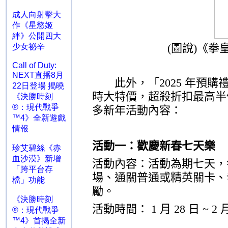
成人向射擊大
作《星慾姬
絆》公開四大
(
圖說
)
《拳
少女祕辛
Call of Duty:
NEXT直播8月
此外，「
2025
年預購
22日登場 揭曉
時大特價，超殺折扣最高半
《決勝時刻
®：現代戰爭
多新年活動內容：
™4》全新遊戲
情報
活動一：歡慶新春七天樂
珍艾碧絲《赤
血沙漠》新增
活動內容：活動為期七天，
「跨平台存
場、通關普通或精英關卡、
檔」功能
勵。
《決勝時刻
活動時間：
1
月
28
日
~ 2
®：現代戰爭
™4》首揭全新