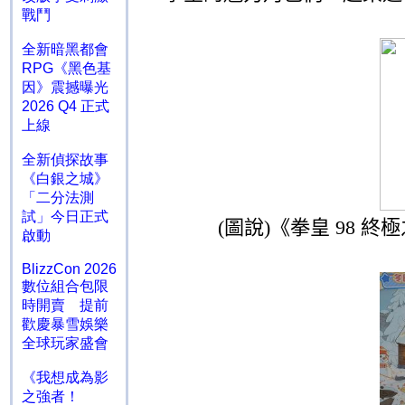
戰鬥
全新暗黑都會
RPG《黑色基
因》震撼曝光
2026 Q4 正式
上線
全新偵探故事
《白銀之城》
「二分法測
試」今日正式
(
圖說
)
《拳皇
98
終極
啟動
BlizzCon 2026
數位組合包限
時開賣 提前
歡慶暴雪娛樂
全球玩家盛會
《我想成為影
之強者！