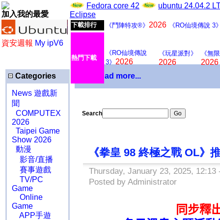
Fedora core 42
ubuntu 24.04.2 
加入我的最愛
Eclipse
2026
下載排行
《鬥陣特攻®》
《RO仙境傳說 3
資安週報
My ipV6
《RO仙境傳說
《玩星派對》
《無限
熱門下載
2026
2026
2026
3》
Categories
Download more...
News 遊戲新
聞
COMPUTEX
Search
2026
Taipei Game
Show 2026
動漫
《拳皇 98 終極之戰 O
影音/直播
賽事遊戲
Thursday, January 23, 2025, 12:13
TV/PC
Posted by Administrator
Game
Online
Game
同步釋
APP手遊