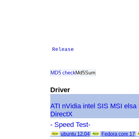
Release
MD5 check
Md5Sum
Driver
ATI
nVidia
intel
SIS
MSI
elsa
DirectX
- Speed Test-
ubuntu 12.04
Fedora core 17