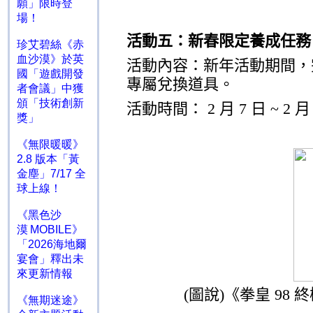
願」限時登
場！
活動五：新春限定養成任務
珍艾碧絲《赤
血沙漠》於英
活動內容：新年活動期間，
國「遊戲開發
專屬兌換道具。
者會議」中獲
頒「技術創新
活動時間：
2
月
7
日
~ 2
獎」
《無限暖暖》
2.8 版本「黃
金塵」7/17 全
球上線！
《黑色沙
漠 MOBILE》
「2026海地爾
宴會」釋出未
來更新情報
(
圖說
)
《拳皇
98
終
《無期迷途》