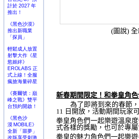
計於 2027 年
推出！
《黑色沙漠》
(
圖說
)
全
推出新職業
「探員」
輕鬆成人放置
射擊大作《星
慾姬絆》
EROLABS 正
式上線！全服
瘋搶海量碎星
《賽爾號：巔
新春期間限定！和拳皇角色
峰之戰》雙平
為了即將到來的春節，期
台預約開啟！
11
日開放，活動期間玩家
《黑色沙
拳皇角色們一起樂遊溫泉度
漠 MOBILE》
式各樣的獎勵，也可於專屬
全新「噩夢」
拳皇的魅力角色們一起樂遊
改版享受刺激