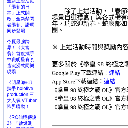
全新主題活動
「墨菲的日
除了上述活動，「春節
常」正式開
場景自選禮盒」與各式稀有
啟，全新禁閉
年，瑞蛇迎新春、蛇麼都如
者墨菲、諾瑪
團。
同步登場
今夏最強跨
※
上述活動時間與獎勵內
界！《大富
翁》首度攜手
中職明星賽 打
更多關於《拳皇
98
終極之
造沉浸式同樂
現場
Google Play
下載連結：
連結
App Store
下載連結：
連結
《明星3缺1》
攜手 hololive
《拳皇
98
終極之戰
OL
》官方
production 三
《拳皇
98
終極之戰
OL
》官方
大人氣 VTuber
跨界聯動！
《拳皇
98
終極之戰
OL
》官方
《RO仙境傳說
3》「啟燃測