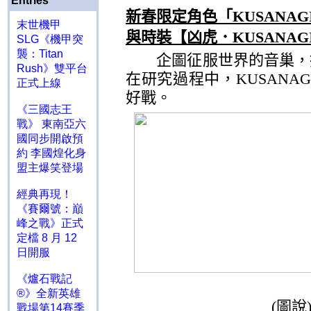
Entries
新春限定角色「
KUSANAG
末世機甲
與時裝【凶虎．
KUSANAG
SLG《機甲突
襲：Titan
企圖征服世界的音巢，推
Rush》雙平台
在研究過程中，
KUSANAG
正式上線
好戰。
《三國志王
戰》 東南亞六
國同步開啟預
約 李國煌化身
盟主爆笑登場
經典再現！
《賽爾號：巔
峰之戰》正式
定檔 8 月 12
日開服
《爐石戰記
®》全新英雄
(
圖說
戰場第14賽季