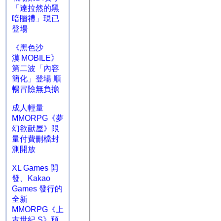
「達拉然的黑
暗贈禮」現已
登場
《黑色沙
漠 MOBILE》
第二波「內容
簡化」登場 順
暢冒險無負擔
成人輕量
MMORPG《夢
幻欲獸屋》限
量付費刪檔封
測開放
XL Games 開
發、Kakao
Games 發行的
全新
MMORPG《上
古世紀 S》預