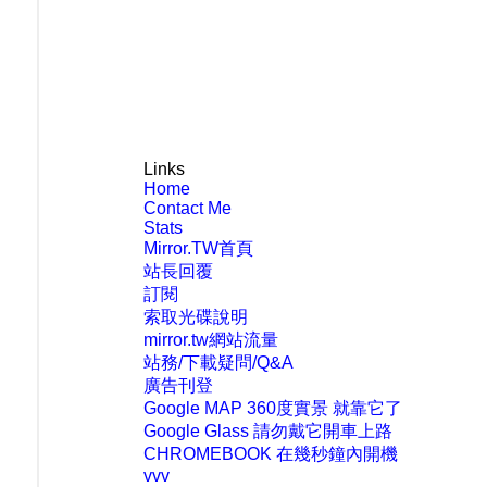
Links
Home
Contact Me
Stats
Mirror.TW首頁
站長回覆
訂閱
索取光碟說明
mirror.tw網站流量
站務/下載疑問/Q&A
廣告刊登
Google MAP 360度實景 就靠它了
Google Glass 請勿戴它開車上路
CHROMEBOOK 在幾秒鐘內開機
vvv