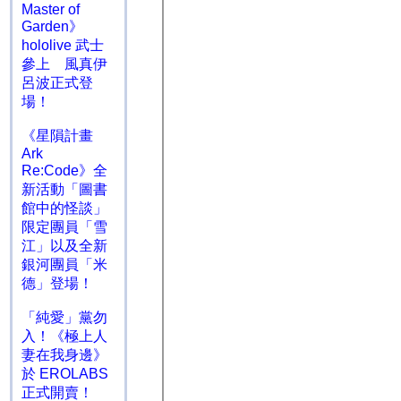
Master of
Garden》
hololive 武士
參上 風真伊
呂波正式登
場！
《星隕計畫
Ark
Re:Code》全
新活動「圖書
館中的怪談」
限定團員「雪
江」以及全新
銀河團員「米
德」登場！
「純愛」黨勿
入！《極上人
妻在我身邊》
於 EROLABS
正式開賣！