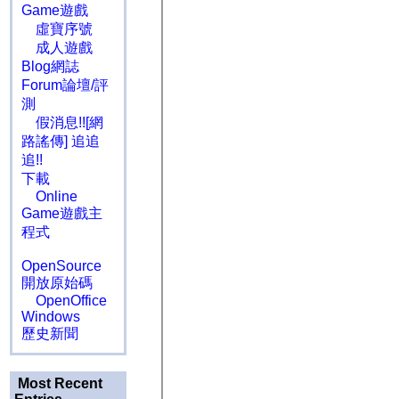
Game遊戲
虛寶序號
成人遊戲
Blog網誌
Forum論壇/評
測
假消息!![網
路謠傳] 追追
追!!
下載
Online
Game遊戲主
程式
OpenSource
開放原始碼
OpenOffice
Windows
歷史新聞
Most Recent