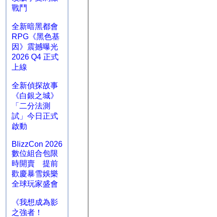
戰鬥
全新暗黑都會
RPG《黑色基
因》震撼曝光
2026 Q4 正式
上線
全新偵探故事
《白銀之城》
「二分法測
試」今日正式
啟動
BlizzCon 2026
數位組合包限
時開賣 提前
歡慶暴雪娛樂
全球玩家盛會
《我想成為影
之強者！