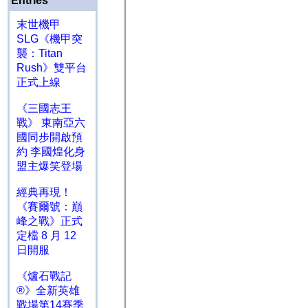
Entries
末世機甲
SLG《機甲突
襲：Titan
Rush》雙平台
正式上線
《三國志王
戰》 東南亞六
國同步開啟預
約 李國煌化身
盟主爆笑登場
經典再現！
《賽爾號：巔
峰之戰》正式
定檔 8 月 12
日開服
《爐石戰記
®》全新英雄
戰場第14賽季