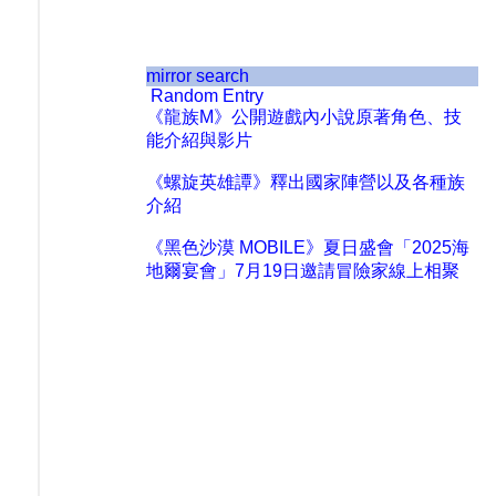
mirror search
Random Entry
《龍族M》公開遊戲內小說原著角色、技
能介紹與影片
《螺旋英雄譚》釋出國家陣營以及各種族
介紹
《黑色沙漠 MOBILE》夏日盛會「2025海
地爾宴會」7月19日邀請冒險家線上相聚