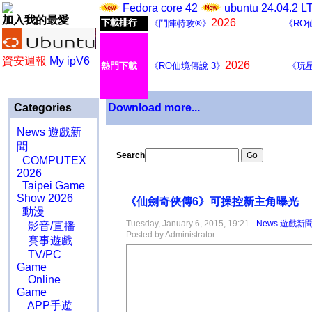
Fedora core 42
ubuntu 24.04.2 
加入我的最愛
2026
下載排行
《鬥陣特攻®》
《RO
資安週報
My ipV6
2026
熱門下載
《RO仙境傳說 3》
《玩
Categories
Download more...
News 遊戲新
聞
Search
COMPUTEX
2026
Taipei Game
Show 2026
《仙劍奇俠傳6》可操控新主角曝光
動漫
Tuesday, January 6, 2015, 19:21 -
News 遊戲新
影音/直播
Posted by Administrator
賽事遊戲
TV/PC
Game
Online
Game
APP手遊