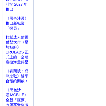
計於 2027 年
推出！
《黑色沙漠》
推出新職業
「探員」
輕鬆成人放置
射擊大作《星
慾姬絆》
EROLABS 正
式上線！全服
瘋搶海量碎星
《賽爾號：巔
峰之戰》雙平
台預約開啟！
《黑色沙
漠 MOBILE》
全新「噩夢」
改版享受刺激