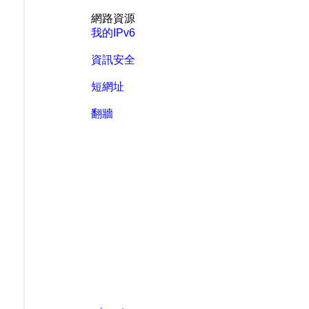
網路資源
我的IPv6
資訊安全
短網址
翻牆