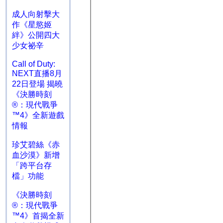
成人向射擊大
作《星慾姬
絆》公開四大
少女祕辛
Call of Duty:
NEXT直播8月
22日登場 揭曉
《決勝時刻
®：現代戰爭
™4》全新遊戲
情報
珍艾碧絲《赤
血沙漠》新增
「跨平台存
檔」功能
《決勝時刻
®：現代戰爭
™4》首揭全新