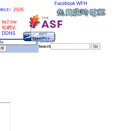
Facebook
WFH
2026
BILE》
tw2.me
短網址
DDNS
Search
Search