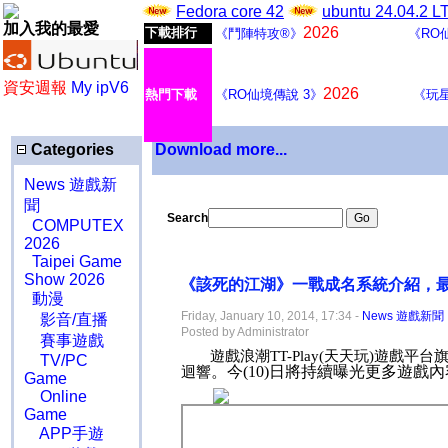
Fedora core 42
ubuntu 24.04.2 
加入我的最愛
2026
下載排行
《鬥陣特攻®》
《RO
資安週報
My ipV6
2026
熱門下載
《RO仙境傳說 3》
《玩
Categories
Download more...
News 遊戲新
聞
Search
COMPUTEX
2026
Taipei Game
Show 2026
《該死的江湖》一戰成名系統介紹，
動漫
Friday, January 10, 2014, 17:34 -
News 遊戲新聞
影音/直播
Posted by Administrator
賽事遊戲
遊戲浪潮
TT-Play(
天天玩
)
遊戲平台
TV/PC
。今
(10)
日將持續曝光更多遊戲內
迴響
Game
Online
Game
APP手遊