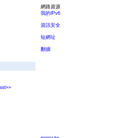
網路資源
我的IPv6
資訊安全
短網址
翻牆
ast>>
mirror.tw