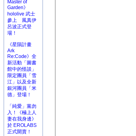
Master of
Garden》
hololive 武士
參上 風真伊
呂波正式登
場！
《星隕計畫
Ark
Re:Code》全
新活動「圖書
館中的怪談」
限定團員「雪
江」以及全新
銀河團員「米
德」登場！
「純愛」黨勿
入！《極上人
妻在我身邊》
於 EROLABS
正式開賣！