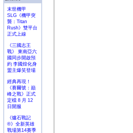
末世機甲
SLG《機甲突
襲：Titan
Rush》雙平台
正式上線
《三國志王
戰》 東南亞六
國同步開啟預
約 李國煌化身
盟主爆笑登場
經典再現！
《賽爾號：巔
峰之戰》正式
定檔 8 月 12
日開服
《爐石戰記
®》全新英雄
戰場第14賽季