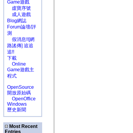
Game遊戲
虛寶序號
成人遊戲
Blog網誌
Forum論壇/評
測
假消息!![網
路謠傳] 追追
追!!
下載
Online
Game遊戲主
程式
OpenSource
開放原始碼
OpenOffice
Windows
歷史新聞
Most Recent
Entries