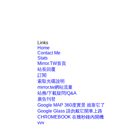
Links
Home
Contact Me
Stats
Mirror.TW首頁
站長回覆
訂閱
索取光碟說明
mirror.tw網站流量
站務/下載疑問/Q&A
廣告刊登
Google MAP 360度實景 就靠它了
Google Glass 請勿戴它開車上路
CHROMEBOOK 在幾秒鐘內開機
vvv