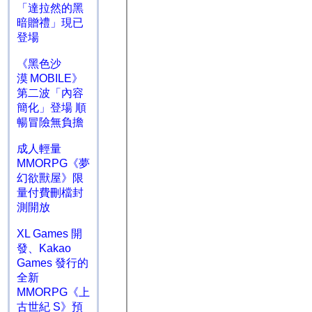
「達拉然的黑
暗贈禮」現已
登場
《黑色沙
漠 MOBILE》
第二波「內容
簡化」登場 順
暢冒險無負擔
成人輕量
MMORPG《夢
幻欲獸屋》限
量付費刪檔封
測開放
XL Games 開
發、Kakao
Games 發行的
全新
MMORPG《上
古世紀 S》預