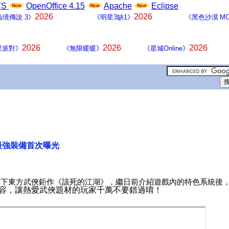
LTS
OpenOffice 4.15
Apache
Eclipse
2026
2026
仙境傳說 3》
《明星3缺1》
《黑色沙漠 MO
2026
2026
2026
星派對》
《無限暖暖》
《星城Online》
最強裝備首次曝光
旗下東方武俠鉅作
《
該死的
江湖》
，繼日前介紹遊戲內的特色系統後
容，讓熱愛武俠題材的玩家千萬不要錯過唷！