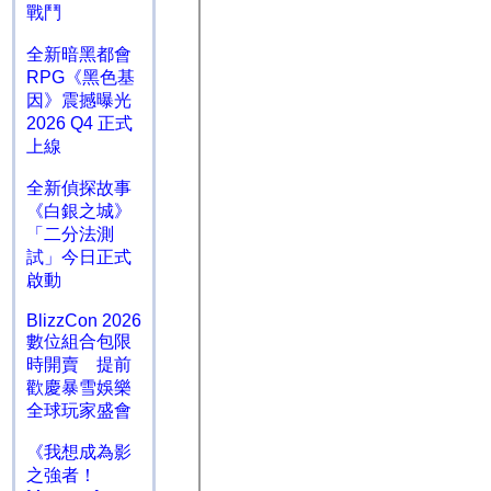
戰鬥
全新暗黑都會
RPG《黑色基
因》震撼曝光
2026 Q4 正式
上線
全新偵探故事
《白銀之城》
「二分法測
試」今日正式
啟動
BlizzCon 2026
數位組合包限
時開賣 提前
歡慶暴雪娛樂
全球玩家盛會
《我想成為影
之強者！