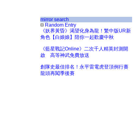
mirror search
Random Entry
《妖界黃昏》渴望化身為龍！繁中版UR新
角色【白娘娘】陪你一起歡慶中秋
《藍星戰記Online》二次千人精英封測開
啟 高等神武免費放送
創隊史最佳排名！永平雷電虎登頂例行賽
龍頭再闖季後賽