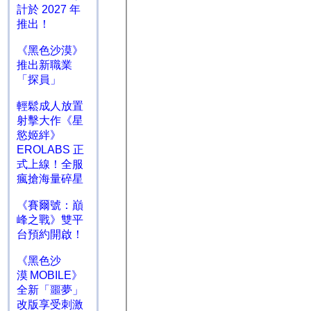
計於 2027 年
推出！
《黑色沙漠》
推出新職業
「探員」
輕鬆成人放置
射擊大作《星
慾姬絆》
EROLABS 正
式上線！全服
瘋搶海量碎星
《賽爾號：巔
峰之戰》雙平
台預約開啟！
《黑色沙
漠 MOBILE》
全新「噩夢」
改版享受刺激