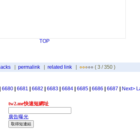
TOP
backs
|
permalink
|
related link
|
( 3 / 350 )
|
6680
|
6681
|
6682
|
6683
|
6684
|
6685
|
6686
|
6687
|
Next>
L