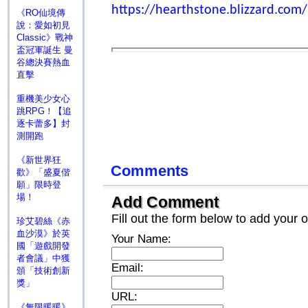
https://hearthstone.blizzard.com/
《RO仙境傳
說：愛如初見
Classic》戰神
盃冠軍誕生 曼
谷總決賽熱血
直擊
重機美少女心
跳RPG！【追
逐卡蕾多】封
測開跑
《新世界狂
Comments
歡》「盛夏偕
願」限時登
場！
Add Comment
Fill out the form below to add you
珍艾碧絲《赤
血沙漠》於英
Your Name:
國「遊戲開發
者會議」中獲
Email:
頒「技術創新
獎」
URL:
《無限暖暖》