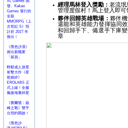
XL Games 開
經理馬林登入獎勵：
老流氓
發、Kakao
管理度假村！馬上登入即可
Games 發行的
全新
夥伴回歸英雄戰場：
夥伴機
MMORPG《上
還能和英雄能力發揮協同
古世紀 S》預
和回歸手下、備選手下庫變
計於 2027 年
章
推出！
《黑色沙漠》
推出新職業
「探員」
輕鬆成人放置
射擊大作《星
慾姬絆》
EROLABS 正
式上線！全服
瘋搶海量碎星
《賽爾號：巔
峰之戰》雙平
台預約開啟！
《黑色沙