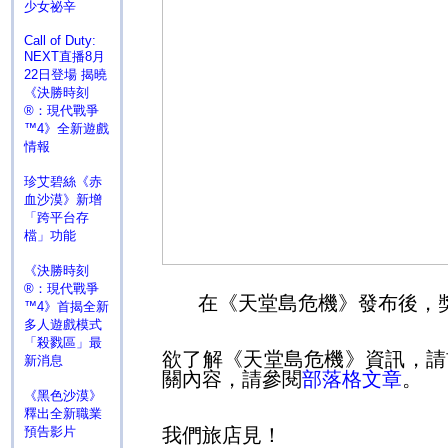
少女祕辛
Call of Duty:
NEXT直播8月
22日登場 揭曉
《決勝時刻
®：現代戰爭
™4》全新遊戲
情報
珍艾碧絲《赤
血沙漠》新增
「跨平台存
檔」功能
《決勝時刻
®：現代戰爭
在《天堂島危機》發布後，
™4》首揭全新
多人遊戲模式
「殺戮區」最
欲了解《天堂島危機》資訊，請
新消息
關內容，請參閱
部落格文章
。
《黑色沙漠》
釋出全新職業
預告影片
我們旅店見！