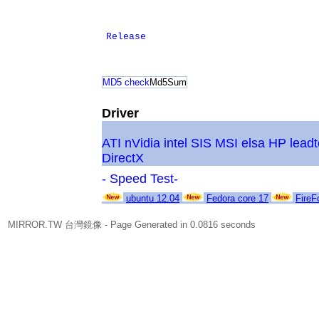
Release
MD5 check
Md5Sum
Driver
ATI
nVidia
intel
SIS
MSI
elsa
HP
lead
DirectX
- Speed Test-
ubuntu 12.04
Fedora core 17
FireF
MIRROR.TW 台灣鏡像
- Page Generated in 0.0816 seconds