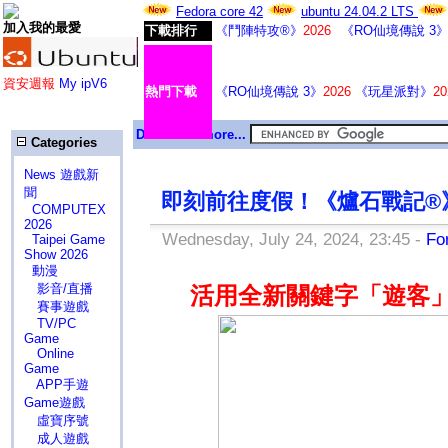
Fedora core 42
ubuntu 24.04.2 LTS
加入我的最愛
下載排行
《鬥陣特攻®》
2026
《RO仙境傳說 3
資安週報
My ipV6
熱門下載
《RO仙境傳說 3》
2026
《玩星派對》
20
Download more...
Categories
News 遊戲新
聞
即刻前往度假！《爐石戰記®
COMPUTEX
2026
Wednesday, July 24, 2024, 23:45 -
F
Taipei Game
Show 2026
動漫
影音/直播
活用全新關鍵字「遊客
賽事遊戲
TV/PC
Game
Online
Game
APP手遊
Game遊戲
虛寶序號
成人遊戲