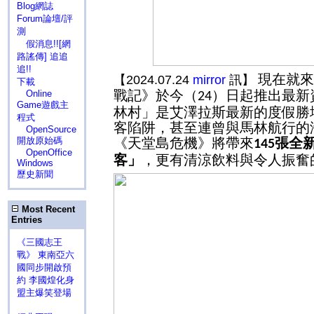
Blog網誌
Forum論壇/評
測
假消息!![網
路謠傳] 追追
追!!
現在就來
【2024.07.24
mirror
訊】
下載
戰記》於今（
）日起推出最新
Online
24
Game遊戲主
林村」是艾澤拉斯最新的度假勝
程式
客陷阱，甚至連曾與馬林航行的
OpenSource
開放原始碼
《天堂島危機》將帶來
張全
145
OpenOffice
客」
，更有清涼飲料與令人振奮
Windows
歷史新聞
Most Recent
Entries
《三國志王
戰》 東南亞六
國同步開啟預
約 李國煌化身
盟主爆笑登場