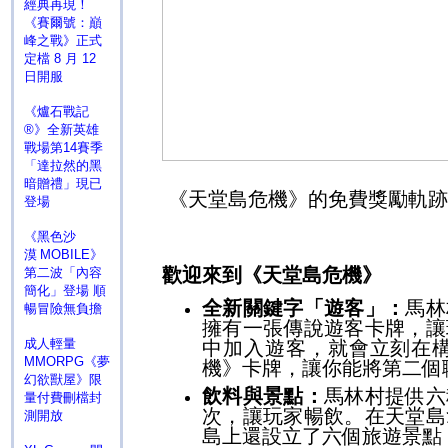
經典再現！
《賽爾號：巔
峰之戰》正式
定檔 8 月 12
日開服
《爐石戰記
®》全新英雄
戰場第14賽季
「達拉然的黑
暗贈禮」現已
《天堂島危機》的免費獎勵軌跡
登場
《黑色沙
漠 MOBILE》
歡迎來到《天堂島危機》
第二波「內容
簡化」登場 順
全新關鍵字「遊客」：
馬林
暢冒險無負擔
擁有一張傳說遊客卡牌，讓
成人輕量
中加入遊客，就會立刻在
MMORPG《夢
機》卡牌，讓你能將第二個
幻欲獸屋》限
飲料與景點：
馬林村提供六
量付費刪檔封
次，讓玩家暢飲。在天堂島
測開放
島上還設立了六個旅遊景點