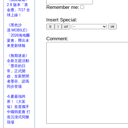
2.8 版本「黃
Remember me:
金塵」7/17 全
球上線！
Insert Special:
《黑色沙
漠 MOBILE》
「2026海地爾
Comment:
宴會」釋出未
來更新情報
《無期迷途》
全新主題活動
「墨菲的日
常」正式開
啟，全新禁閉
者墨菲、諾瑪
同步登場
今夏最強跨
界！《大富
翁》首度攜手
中職明星賽 打
造沉浸式同樂
現場