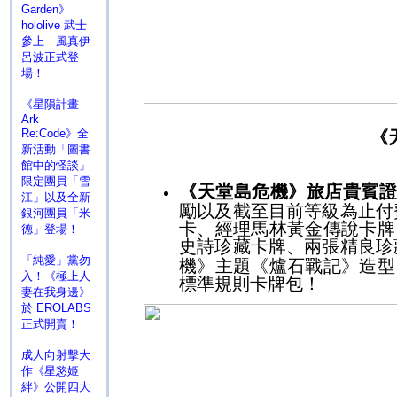
Garden》
hololive 武士
參上 風真伊
呂波正式登
場！
《星隕計畫
Ark
Re:Code》全
《
新活動「圖書
館中的怪談」
限定團員「雪
《天堂島危機》旅店貴賓
江」以及全新
勵以及截至目前等級為止付
銀河團員「米
卡、經理馬林黃金傳說卡牌
德」登場！
史詩珍藏卡牌、兩張精良珍
「純愛」黨勿
機》主題《爐石戰記》造型
入！《極上人
標準規則卡牌包！
妻在我身邊》
於 EROLABS
正式開賣！
成人向射擊大
作《星慾姬
絆》公開四大