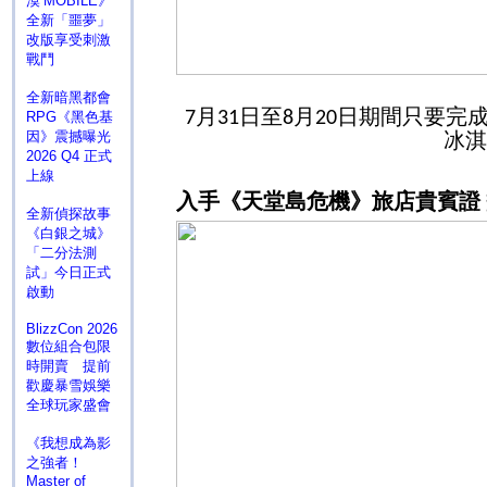
漠 MOBILE》
全新「噩夢」
改版享受刺激
戰鬥
全新暗黑都會
月
日至
月
日期間只要完
7
31
8
20
RPG《黑色基
因》震撼曝光
冰淇
2026 Q4 正式
上線
入手《天堂島危機》旅店貴賓證
全新偵探故事
《白銀之城》
「二分法測
試」今日正式
啟動
BlizzCon 2026
數位組合包限
時開賣 提前
歡慶暴雪娛樂
全球玩家盛會
《我想成為影
之強者！
Master of