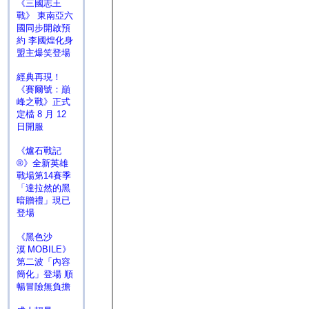
《三國志王
戰》 東南亞六
國同步開啟預
約 李國煌化身
盟主爆笑登場
經典再現！
《賽爾號：巔
峰之戰》正式
定檔 8 月 12
日開服
《爐石戰記
®》全新英雄
戰場第14賽季
「達拉然的黑
暗贈禮」現已
登場
《黑色沙
漠 MOBILE》
第二波「內容
簡化」登場 順
暢冒險無負擔