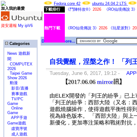
Fedora core 42
ubuntu 24.04.2 LTS
加入我的最愛
下載排行
《鬥陣特攻®》
2026
《RO仙境傳說 3
資安週報
My ipV6
熱門下載
《RO仙境傳說 3》
2026
《玩星派對》
20
Download more...
Categories
News 遊戲新
聞
自我覺醒，涅槃之作！ 「列
COMPUTEX
2026
Tuesday, June 6, 2017, 19:12 -
APP
Taipei Game
Show 2026
【
2017.06.06
mirror
訊】
動漫
影音/直播
賽事遊戲
由ELEX開發的「列王的紛爭」已
TV/PC
「列王的紛爭：西部大陸（又名：西
Game
Online
遊戲燒腦操作，使得遊戲平衡性得
Game
視為綠色版本。 「西部大陸」與上
APP手遊
新優化，更加專注策略和戰術對抗，
Game遊戲
虛寶序號
成人遊戲