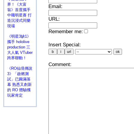
界！《大富
Email:
翁》首度攜手
中職明星賽 打
URL:
造沉浸式同樂
現場
Remember me:
《明星3缺1》
攜手 hololive
Insert Special:
production 三
大人氣 VTuber
跨界聯動！
Comment:
《RO仙境傳說
3》「啟燃測
試」已圓滿落
幕 熟悉又創新
的 RO 體驗獲
玩家肯定