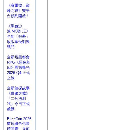
《賽爾號：巔
峰之戰》雙平
台預約開啟！
《黑色沙
漠 MOBILE》
全新「噩夢」
改版享受刺激
戰鬥
全新暗黑都會
RPG《黑色基
因》震撼曝光
2026 Q4 正式
上線
全新偵探故事
《白銀之城》
「二分法測
試」今日正式
啟動
BlizzCon 2026
數位組合包限
時開賣 提前