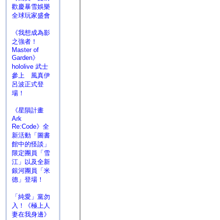
歡慶暴雪娛樂
全球玩家盛會
《我想成為影
之強者！
Master of
Garden》
hololive 武士
參上 風真伊
呂波正式登
場！
《星隕計畫
Ark
Re:Code》全
新活動「圖書
館中的怪談」
限定團員「雪
江」以及全新
銀河團員「米
德」登場！
「純愛」黨勿
入！《極上人
妻在我身邊》