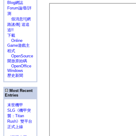
Blog網誌
Forum論壇/評
測
假消息!![網
路謠傳] 追追
追!!
下載
Online
Game遊戲主
程式
OpenSource
開放原始碼
OpenOffice
Windows
歷史新聞
Most Recent
Entries
末世機甲
SLG《機甲突
襲：Titan
Rush》雙平台
正式上線