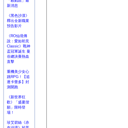
「殺戮區」最
新消息
《黑色沙漠》
釋出全新職業
預告影片
《RO仙境傳
說：愛如初見
Classic》戰神
盃冠軍誕生 曼
谷總決賽熱血
直擊
重機美少女心
跳RPG！【追
逐卡蕾多】封
測開跑
《新世界狂
歡》「盛夏偕
願」限時登
場！
珍艾碧絲《赤
血沙漠》於英