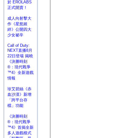
於 EROLABS
正式開賣！
成人向射擊大
作《星慾姬
絆》公開四大
少女祕辛
Call of Duty:
NEXT直播8月
22日登場 揭曉
《決勝時刻
®：現代戰爭
™4》全新遊戲
情報
珍艾碧絲《赤
血沙漠》新增
「跨平台存
檔」功能
《決勝時刻
®：現代戰爭
™4》首揭全新
多人遊戲模式