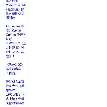
成人輕量
MMORPG《夢
幻欲獸屋》限
量付費刪檔封
測開放
XL Games 開
發、Kakao
Games 發行的
全新
MMORPG《上
古世紀 S》預
計於 2027 年
推出！
《黑色沙漠》
推出新職業
「探員」
輕鬆成人放置
射擊大作《星
慾姬絆》
EROLABS 正
式上線！全服
瘋搶海量碎星