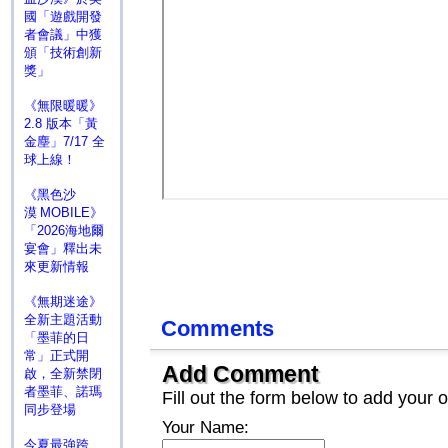
國「遊戲開發
者會議」中獲
頒「技術創新
獎」
《無限暖暖》
2.8 版本「黃
金塵」7/17 全
球上線！
《黑色沙
漠 MOBILE》
「2026海地爾
宴會」釋出未
來更新情報
《無期迷途》
全新主題活動
Comments
「墨菲的日
常」正式開
Add Comment
啟，全新禁閉
者墨菲、諾瑪
Fill out the form below to add you
同步登場
Your Name:
今夏最強跨