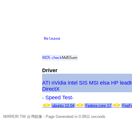
Release
MD5 check
Md5Sum
Driver
ATI
nVidia
intel
SIS
MSI
elsa
HP
lead
DirectX
- Speed Test-
ubuntu 12.04
Fedora core 17
FireF
MIRROR.TW 台灣鏡像
- Page Generated in 0.0811 seconds