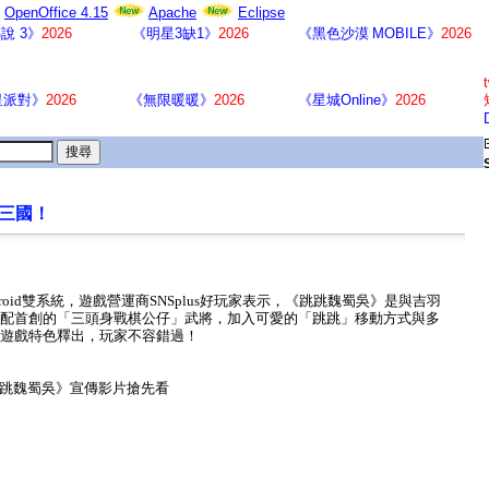
OpenOffice 4.15
Apache
Eclipse
說 3》
2026
《明星3缺1》
2026
《黑色沙漠 MOBILE》
2026
星派對》
2026
《無限暖暖》
2026
《星城Online》
2026
出三國！
roid
雙系統，遊戲營運商
SNSplus
好玩家表示，《跳跳魏蜀吳》是與吉羽
配首創的「三頭身戰棋公仔」武將，加入可愛的「跳跳」移動方式與多
遊戲特色釋出，玩家不容錯過！
跳魏蜀吳》宣傳影片搶先看