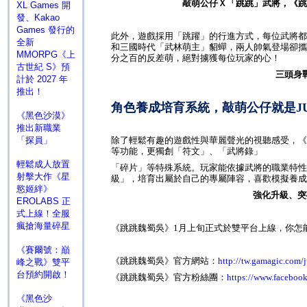
敲萌公仔Ｘ「跳跳」武將，《跳
XL Games 開
發、Kakao
Games 發行的
此外，遊戲採用「跳躍」的行進方式，每位武將都
全新
和三國時代「武林萌主」貂蟬，兩人帥氣登場卻攜
MMORPG《上
分之百的反差萌，絕對擄獲每位玩家的心！
古世紀 S》預
三頭身
計於 2027 年
推出！
角色養成培育系統，敲萌公仔就是
J
《黑色沙漠》
推出新職業
「探員」
除了輕鬆有趣的遊戲性與華麗聲光的視聽感受，《
等功能，更獨創「符文」、「武將錄」
輕鬆成人放置
「碎片」等特殊系統。玩家能依據武將的職業特性
射擊大作《星
級」，培育出屬於自己的專屬陣容，喜歡模擬養成
慾姬絆》
強化升級、突
EROLABS 正
式上線！全服
瘋搶海量碎星
《跳跳魏蜀吳》
1
月上旬正式於雙平台上線，你怎
《賽爾號：巔
《跳跳魏蜀吳》官方網站：
http://tw.gamagic.com/
峰之戰》雙平
台預約開啟！
《跳跳魏蜀吳》官方粉絲團：
https://www.facebo
《黑色沙