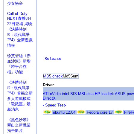
少女祕辛
Call of Duty:
NEXT直播8月
22日登場 揭曉
《決勝時刻
®：現代戰爭
™4》全新遊戲
情報
珍艾碧絲《赤
Release
血沙漠》新增
「跨平台存
檔」功能
MD5 check
Md5Sum
《決勝時刻
Driver
®：現代戰爭
™4》首揭全新
ATI
nVidia
intel
SIS
MSI
elsa
HP
leadtek
ASUS
pow
DirectX
多人遊戲模式
「殺戮區」最
- Speed Test-
新消息
ubuntu 12.04
Fedora core 17
FireF
《黑色沙漠》
釋出全新職業
預告影片