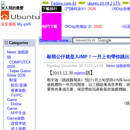
Fedora core 42
ubuntu 24.04.2 LTS
加入我的最愛
下載排行
《鬥陣特攻®》
2026
《RO仙境傳
資安週報
My ipV6
熱門下載
《RO仙境傳說 3》
2026
《玩
Download more...
Categories
News 遊戲新
敲萌公仔就是JUMP！一月上旬帶你跳
聞
COMPUTEX
Monday, December 30, 2013, 18:08 -
News 遊戲新聞
2026
Taipei Game
【
】
2013.12.30
mirror
訊
Show 2026
動漫
戰手遊《跳跳魏蜀吳》預計
1
月上旬登陸
iOS
與
And
遊戲費時一年共同開發，以三國故事為世界觀，搭
影音/直播
重角色養成元素，保證帶給玩家嶄新的遊戲體驗，
賽事遊戲
TV/PC
Game
《跳
Online
Game
APP手遊
Game遊戲
虛寶序號
成人遊戲