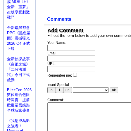
漠 MOBILE》
全新「噩夢」
改版享受刺激
戰鬥
Comments
全新暗黑都會
Add Comment
RPG《黑色基
Fill out the form below to add your own comment
因》震撼曝光
Your Name:
2026 Q4 正式
上線
Email:
全新偵探故事
URL:
《白銀之城》
「二分法測
試」今日正式
Remember me:
啟動
Insert Special:
BlizzCon 2026
數位組合包限
時開賣 提前
Comment:
歡慶暴雪娛樂
全球玩家盛會
《我想成為影
之強者！
Master of