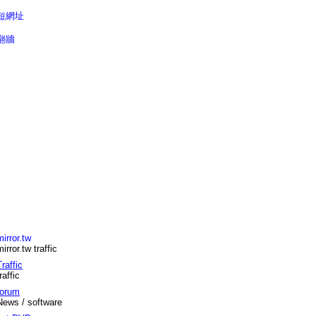
短網址
翻牆
mirror.tw
mirror.tw traffic
Traffic
raffic
forum
News / software