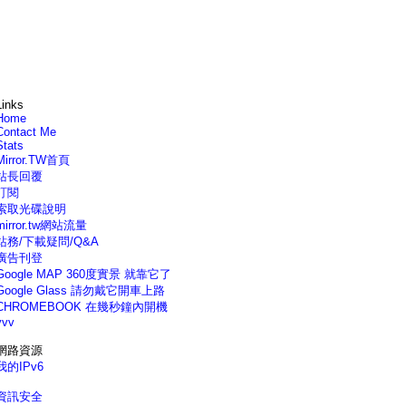
Links
Home
Contact Me
Stats
Mirror.TW首頁
站長回覆
訂閱
索取光碟說明
mirror.tw網站流量
站務/下載疑問/Q&A
廣告刊登
Google MAP 360度實景 就靠它了
Google Glass 請勿戴它開車上路
CHROMEBOOK 在幾秒鐘內開機
vvv
網路資源
我的IPv6
資訊安全