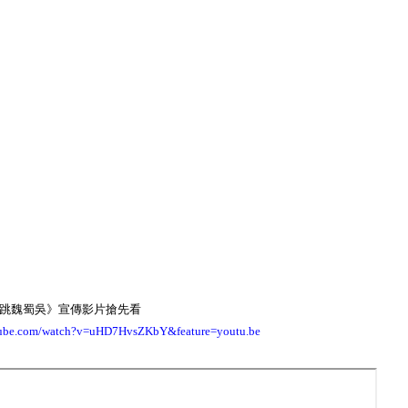
跳魏蜀吳》宣傳影片搶先看
tube.com/watch?v=uHD7HvsZKbY&feature=youtu.be