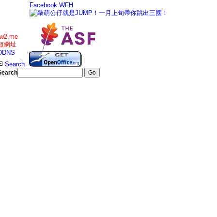
Facebook
WFH
tw2.me
短網址
DDNS
Search
Search