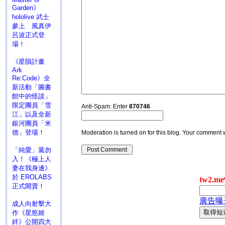
Garden》
hololive 武士
參上 風真伊
呂波正式登
場！
《星隕計畫
Ark
Re:Code》全
新活動「圖書
館中的怪談」
限定團員「雪
Anti-Spam: Enter
870746
江」以及全新
銀河團員「米
德」登場！
Moderation is turned on for this blog. Your comment wi
「純愛」黨勿
入！《極上人
妻在我身邊》
於 EROLABS
正式開賣！
成人向射擊大
作《星慾姬
絆》公開四大