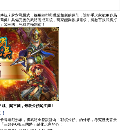
傳統卡牌對戰模式，採用陣型與職業相剋的原則，讓新手玩家能更容易
蜀吳》具備完善的武將養成系統，玩家能夠依據需求，將數百款武將打
」闖三國，完成究極制霸！
「跳」闖三國，最殺公仔闖江湖！
道！
卡牌遊戲形象，將武將全都設計為「戰棋公仔」的外形，考究歷史背景
「三頭身
Q
版三國將」融化玩家的心！