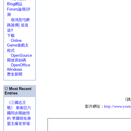
Blog網誌
Forum論壇/評
測
假消息!![網
路謠傳] 追追
追!!
下載
Online
Game遊戲主
程式
OpenSource
開放原始碼
OpenOffice
Windows
歷史新聞
Most Recent
Entries
《跳
《三國志王
影片網址：
http://www.you
戰》 東南亞六
國同步開啟預
約 李國煌化身
盟主爆笑登場