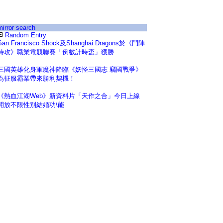
mirror search
Random Entry
San Francisco Shock及Shanghai Dragons於《鬥陣
特攻》職業電競聯賽「倒數計時盃」獲勝
三國英雄化身軍魔神降臨《妖怪三國志 竊國戰爭》
為征服霸業帶來勝利契機！
《熱血江湖Web》新資料片「天作之合」今日上線
開放不限性別結婚功\能