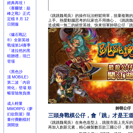
經典再現！
《賽爾號：巔
峰之戰》正式
《跳跳魏蜀吳》的操作玩法輕鬆簡單，捨棄複雜的
定檔 8 月 12
上手。熱愛動腦思考的玩家也不用擔心，《跳跳魏
日開服
造成獨一無二的絕世英雄。快來領軍帥萌公仔「跳
《爐石戰記
®》全新英雄
戰場第14賽季
「達拉然的黑
暗贈禮」現已
登場
《黑色沙
漠 MOBILE》
第二波「內容
簡化」登場 順
暢冒險無負擔
成人輕量
帥萌公仔
MMORPG《夢
幻欲獸屋》限
三頭身戰棋公仔，會「跳」才是王
量付費刪檔封
《跳跳魏蜀吳》在角色造型上，跳脫市面上充斥的
測開放
再加入創新元素，精心繪製數百款三國公仔，要用