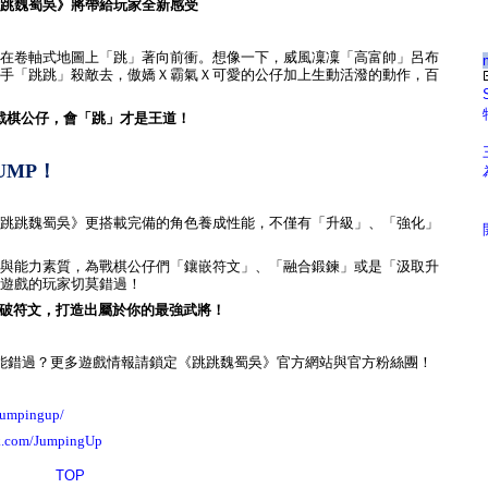
跳魏蜀吳》將帶給玩家全新感受
在卷軸式地圖上「跳」著向前衝。想像一下，威風凜凜「高富帥」呂布
手「跳跳」殺敵去，傲嬌Ｘ霸氣Ｘ可愛的公仔加上生動活潑的動作，百
戰棋公仔，會「跳」才是王道！
UMP
！
跳跳魏蜀吳》更搭載完備的角色養成性能，不僅有「升級」、「強化」
與能力素質，為戰棋公仔們「鑲嵌符文」、「融合鍛鍊」或是「汲取升
遊戲的玩家切莫錯過！
破符文，打造出屬於你的最強武將！
能錯過？更多遊戲情報請鎖定《跳跳魏蜀吳》官方網站與官方粉絲團！
jumpingup/
ok.com/JumpingUp
TOP