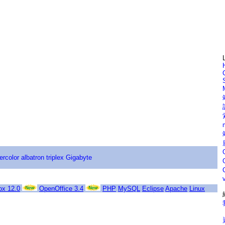
ercolor
albatron
triplex
Gigabyte
ox 12.0
OpenOffice 3.4
PHP
MySQL
Eclipse
Apache
Linux