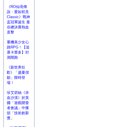
《RO仙境傳
說：愛如初見
Classic》戰神
盃冠軍誕生 曼
谷總決賽熱血
直擊
重機美少女心
跳RPG！【追
逐卡蕾多】封
測開跑
《新世界狂
歡》「盛夏偕
願」限時登
場！
珍艾碧絲《赤
血沙漠》於英
國「遊戲開發
者會議」中獲
頒「技術創新
獎」