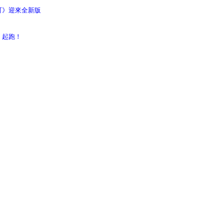
町》迎來全新版
」起跑！