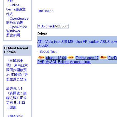
下載
Online
Game遊戲主
Release
程式
OpenSource
開放原始碼
MD5 check
Md5Sum
OpenOffice
Windows
Driver
歷史新聞
ATI
nVidia
intel
SIS
MSI
elsa
HP
leadtek
ASUS
pow
DirectX
Most Recent
- Speed Test-
Entries
ubuntu 12.04
Fedora core 17
FireF
《三國志王
PHP
MySQL
Eclipse
Apache
Linux
戰》 東南亞六
國同步開啟預
約 李國煌化身
盟主爆笑登場
經典再現！
《賽爾號：巔
峰之戰》正式
定檔 8 月 12
日開服
《爐石戰記