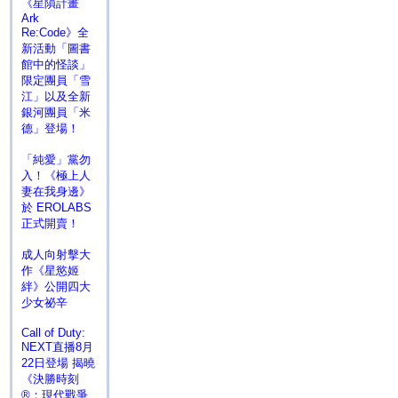
《星隕計畫
Ark
Re:Code》全
新活動「圖書
館中的怪談」
限定團員「雪
江」以及全新
銀河團員「米
德」登場！
「純愛」黨勿
入！《極上人
妻在我身邊》
於 EROLABS
正式開賣！
成人向射擊大
作《星慾姬
絆》公開四大
少女祕辛
Call of Duty:
NEXT直播8月
22日登場 揭曉
《決勝時刻
®：現代戰爭