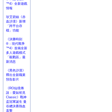
™4》全新遊戲
情報
珍艾碧絲《赤
血沙漠》新增
「跨平台存
檔」功能
《決勝時刻
®：現代戰爭
™4》首揭全新
多人遊戲模式
「殺戮區」最
新消息
《黑色沙漠》
釋出全新職業
預告影片
《RO仙境傳
說：愛如初見
Classic》戰神
盃冠軍誕生 曼
谷總決賽熱血
直擊