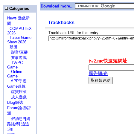
Download more...
Categories
News 遊戲新
Trackbacks
聞
COMPUTEX
Trackback URL for this entry:
2026
Taipei Game
Show 2026
動漫
影音/直播
賽事遊戲
TV/PC
Game
Online
Game
APP手遊
Game遊戲
虛寶序號
成人遊戲
Blog網誌
Forum論壇/評
測
假消息!![網
路謠傳] 追追
追!!