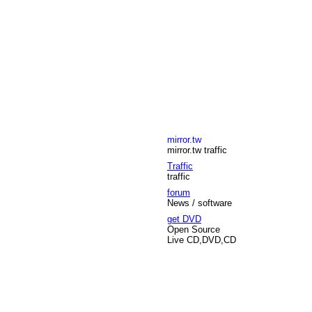
mirror.tw
mirror.tw traffic
Traffic
traffic
forum
News / software
get DVD
Open Source
Live CD,DVD,CD