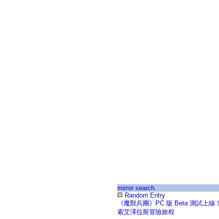
mirror search
Random Entry
《魔獸兵團》PC 版 Beta 測試上
索艾澤拉斯冒險旅程