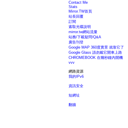
Contact Me
Stats
Mirror.TW首頁
站長回覆
訂閱
索取光碟說明
mirror.tw網站流量
站務/下載疑問/Q&A
廣告刊登
Google MAP 360度實景 就靠它了
Google Glass 請勿戴它開車上路
CHROMEBOOK 在幾秒鐘內開機
vvv
網路資源
我的IPv6
資訊安全
短網址
翻牆