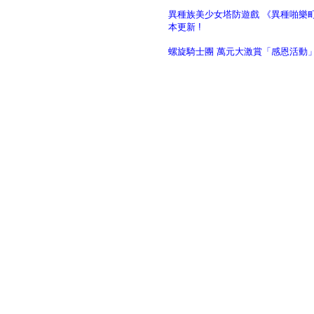
異種族美少女塔防遊戲 《異種啪樂
本更新 !
螺旋騎士團 萬元大激賞「感恩活動