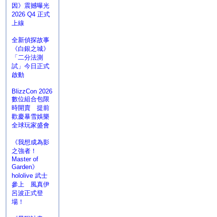
因》震撼曝光
2026 Q4 正式
上線
全新偵探故事
《白銀之城》
「二分法測
試」今日正式
啟動
BlizzCon 2026
數位組合包限
時開賣 提前
歡慶暴雪娛樂
全球玩家盛會
《我想成為影
之強者！
Master of
Garden》
hololive 武士
參上 風真伊
呂波正式登
場！