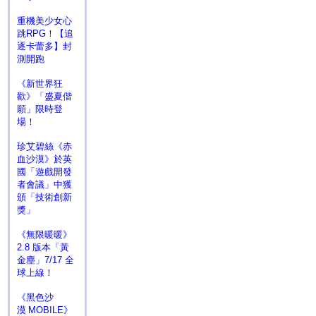
重機美少女心
跳RPG！【追
逐卡蕾多】封
測開跑
《新世界狂
歡》「盛夏偕
願」限時登
場！
珍艾碧絲《赤
血沙漠》於英
國「遊戲開發
者會議」中獲
頒「技術創新
獎」
《無限暖暖》
2.8 版本「黃
金塵」7/17 全
球上線！
《黑色沙
漠 MOBILE》