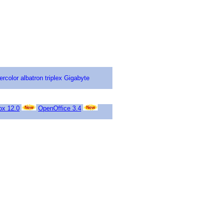
ercolor
albatron
triplex
Gigabyte
ox 12.0
OpenOffice 3.4