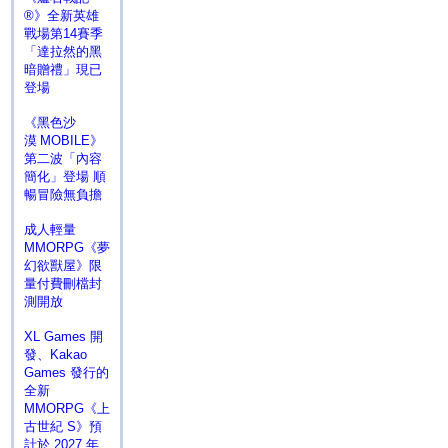
®》全新英雄
戰場第14賽季
「達拉然的黑
暗贈禮」現已
登場
《黑色沙
漠 MOBILE》
第二波「內容
簡化」登場 順
暢冒險無負擔
成人輕量
MMORPG《夢
幻欲獸屋》限
量付費刪檔封
測開放
XL Games 開
發、Kakao
Games 發行的
全新
MMORPG《上
古世紀 S》預
計於 2027 年