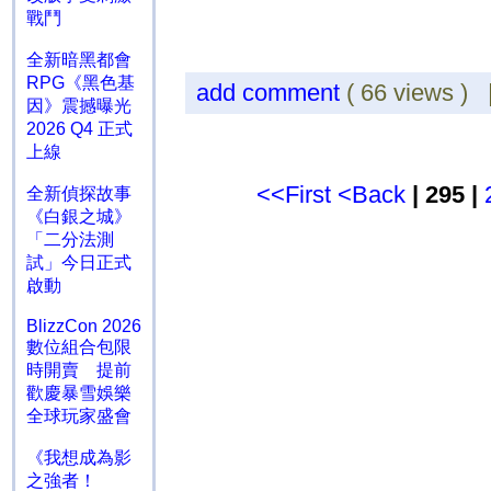
戰鬥
全新暗黑都會
RPG《黑色基
add comment
( 66 views )
因》震撼曝光
2026 Q4 正式
上線
<<First
<Back
| 295 |
全新偵探故事
《白銀之城》
「二分法測
試」今日正式
啟動
BlizzCon 2026
數位組合包限
時開賣 提前
歡慶暴雪娛樂
全球玩家盛會
《我想成為影
之強者！