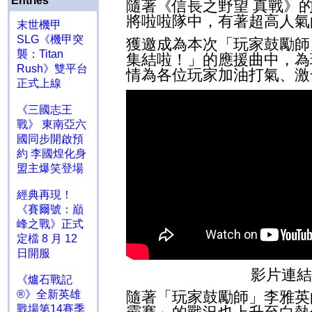
Entries
隨著《信長之野望 真戰》
將啦啦隊中，有著超高人氣
末世機甲
SLG《機甲突
獲邀成為本次「玩家鼓勵師
襲：Titan
集結啦！」的應援曲中，為
Rush》雙平台
情為各位玩家加油打氣、激
正式上線
《三國志王
戰》 東南亞六
國同步開啟預
約 李國煌化身
盟主爆笑登場
經典再現！
《賽爾號：巔
峰之戰》正式
定檔 8 月 12
日開服
影片連結
《爐石戰記
®》全新英雄
隨著「玩家鼓勵師」李雅英
戰場第14賽季