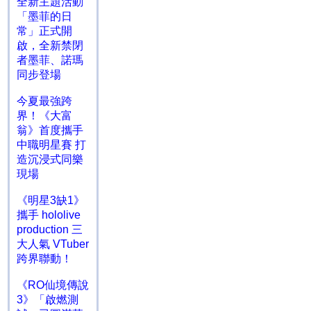
全新主題活動
「墨菲的日
常」正式開
啟，全新禁閉
者墨菲、諾瑪
同步登場
今夏最強跨
界！《大富
翁》首度攜手
中職明星賽 打
造沉浸式同樂
現場
《明星3缺1》
攜手 hololive
production 三
大人氣 VTuber
跨界聯動！
《RO仙境傳說
3》「啟燃測