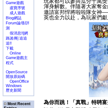
玩家都可以參與瓜分千萬獎
Game遊戲
渾身解數。伴隨著大家奪金
虛寶序號
邀請富邦悍將啦啦隊女神—
成人遊戲
英也全力以赴，為玩家們獻
Blog網誌
Forum論壇/評
測
假消息!![網
路謠傳] 追追
追!!
下載
Online
Game遊戲主
程式
OpenSource
開放原始碼
OpenOffice
Windows
歷史新聞
為你而跳！「真戰」特聘富
Most Recent