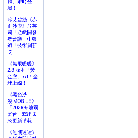
願」限時登
場！
珍艾碧絲《赤
血沙漠》於英
國「遊戲開發
者會議」中獲
頒「技術創新
獎」
《無限暖暖》
2.8 版本「黃
金塵」7/17 全
球上線！
《黑色沙
漠 MOBILE》
「2026海地爾
宴會」釋出未
來更新情報
《無期迷途》