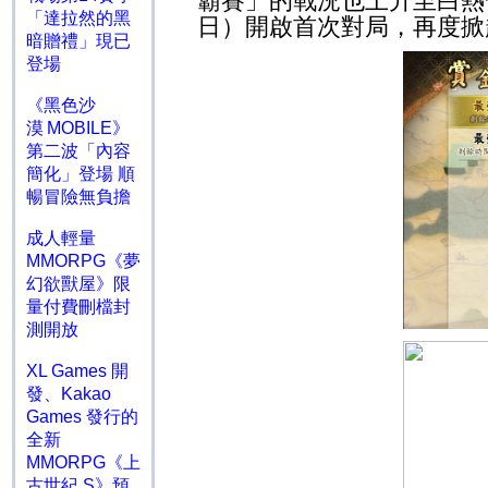
霸賽」的戰況也上升至白熱
「達拉然的黑
日）開啟首次對局，再度掀
暗贈禮」現已
登場
《黑色沙
漠 MOBILE》
第二波「內容
簡化」登場 順
暢冒險無負擔
成人輕量
MMORPG《夢
幻欲獸屋》限
量付費刪檔封
測開放
XL Games 開
發、Kakao
Games 發行的
全新
MMORPG《上
古世紀 S》預