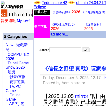
Fedora core 42
ubuntu 24.04.2 
加入我的最愛
Eclipse
2026
下載排行
《鬥陣特攻®》
《RO仙境傳說 3
資安週報
My ipV6
《RO仙境傳說 3》
《玩星派對》
熱門下載
2026
2026
Download more...
Categories
News 遊戲新
聞
Search
COMPUTEX
2026
Taipei Game
Show 2026
《信長之野望 真戰》玩家
動漫
影音/直播
Friday, December 5, 2025, 12:17 -
賽事遊戲
Posted by Administrator
TV/PC
Game
Online
【2025.12.05
mirror
訊】由
Game
長之野望 真戰》已上線一
APP手遊