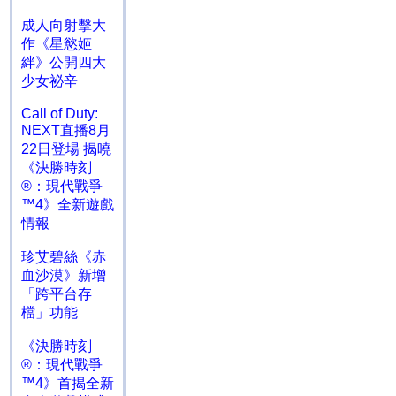
成人向射擊大
作《星慾姬
絆》公開四大
少女祕辛
Call of Duty:
NEXT直播8月
22日登場 揭曉
《決勝時刻
®：現代戰爭
™4》全新遊戲
情報
珍艾碧絲《赤
血沙漠》新增
「跨平台存
檔」功能
《決勝時刻
®：現代戰爭
™4》首揭全新