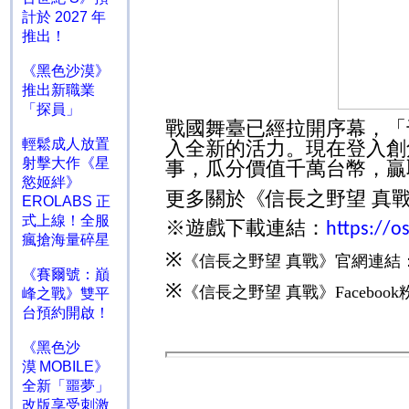
計於 2027 年
推出！
《黑色沙漠》
推出新職業
「探員」
戰國舞臺已經拉開序幕，「
輕鬆成人放置
入全新的活力。現在登入創
射擊大作《星
事，瓜分價值千萬台幣，贏
慾姬絆》
更多關於《信長之野望 真
EROLABS 正
式上線！全服
※遊戲下載連結：
https://o
瘋搶海量碎星
※
《信長之野望 真戰》官網連結
《賽爾號：巔
※
《信長之野望 真戰》
Facebook
峰之戰》雙平
台預約開啟！
《黑色沙
漠 MOBILE》
全新「噩夢」
改版享受刺激