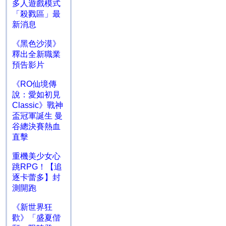
多人遊戲模式
「殺戮區」最
新消息
《黑色沙漠》
釋出全新職業
預告影片
《RO仙境傳
說：愛如初見
Classic》戰神
盃冠軍誕生 曼
谷總決賽熱血
直擊
重機美少女心
跳RPG！【追
逐卡蕾多】封
測開跑
《新世界狂
歡》「盛夏偕