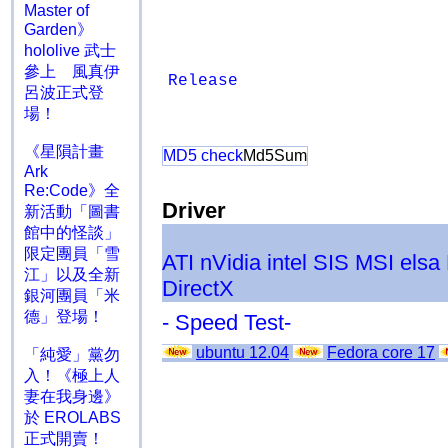
Master of
Garden》
hololive 武士
參上 風真伊
Release
呂波正式登
場！
《星隕計畫
MD5 check
Md5Sum
Ark
Re:Code》全
Driver
新活動「圖書
館中的怪談」
限定團員「雪
ATI
nVidia
intel
SIS
MSI
elsa
江」以及全新
DirectX
銀河團員「米
德」登場！
- Speed Test-
ubuntu 12.04
Fedora core 17
「純愛」黨勿
入！《極上人
妻在我身邊》
於 EROLABS
正式開賣！