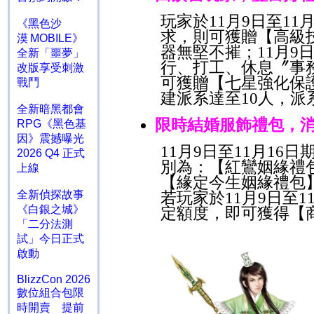
玩家於
11
月
9
日至
11
《黑色沙
求，則可獲贈【高級
漠 MOBILE》
器無堅不摧；
11
月
9
全新「噩夢」
行、打工、休息〞事
改版享受刺激
可獲贈
【七星強化保
戰鬥
建派系達至
10
人，派
全新暗黑都會
限時結婚服飾禮包，
RPG《黑色基
因》震撼曝光
11
月
9
日至
11
月
16
日
2026 Q4 正式
別為：【紅鸞姻緣禮
上線
【緣定今生姻緣禮包
全新偵探故事
若玩家於
11
月
9
日至
1
《白銀之城》
定額度，即可獲得【
「二分法測
試」今日正式
啟動
BlizzCon 2026
數位組合包限
時開賣 提前