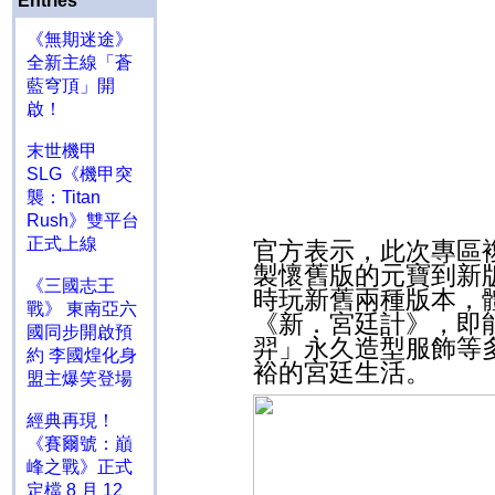
Entries
《無期迷途》
全新主線「蒼
藍穹頂」開
啟！
末世機甲
SLG《機甲突
襲：Titan
Rush》雙平台
正式上線
官方表示，此次專區
製懷舊版的元寶到新
《三國志王
時玩新舊兩種版本，
戰》 東南亞六
《新．宮廷計》，即
國同步開啟預
羿」永久造型服飾等
約 李國煌化身
裕的宮廷生活。
盟主爆笑登場
經典再現！
《賽爾號：巔
峰之戰》正式
定檔 8 月 12