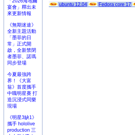
「2026海地爾
ubuntu 12.04
Fedora core 17
宴會」釋出未
來更新情報
《無期迷途》
全新主題活動
「墨菲的日
常」正式開
啟，全新禁閉
者墨菲、諾瑪
同步登場
今夏最強跨
界！《大富
翁》首度攜手
中職明星賽 打
造沉浸式同樂
現場
《明星3缺1》
攜手 hololive
production 三