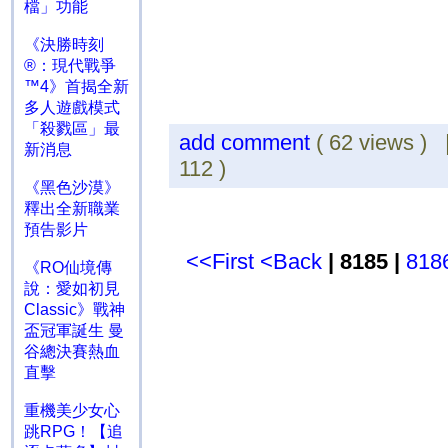
檔」功能
《決勝時刻
®：現代戰爭
™4》首揭全新
多人遊戲模式
「殺戮區」最
add comment
( 62 views )
新消息
112 )
《黑色沙漠》
釋出全新職業
預告影片
<<First
<Back
| 8185 |
818
《RO仙境傳
說：愛如初見
Classic》戰神
盃冠軍誕生 曼
谷總決賽熱血
直擊
重機美少女心
跳RPG！【追