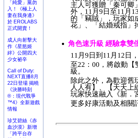
「純愛」黨勿
主人可獲贈「秦可卿
入！《極上人
外，
11
月
9
日至
11
月
1
妻在我身邊》
的「竊賊」，玩家如
於 EROLABS
花」、「結婚戒指」
正式開賣！
成人向射擊大
角色速升級 經驗拿雙
作《星慾姬
絆》公開四大
11
月
9
日到
11
月
12
日
少女祕辛
至
22
：
00
，將啟動【
級。
Call of Duty:
NEXT直播8月
除此之外，為歡迎舊
22日登場 揭曉
人人有】、【天天上
《決勝時刻
玩家快速融入《新．
®：現代戰爭
更多好康活動及相關
™4》全新遊戲
情報
珍艾碧絲《赤
血沙漠》新增
「跨平台存