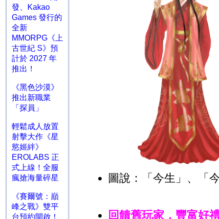
發、Kakao
Games 發行的
全新
MMORPG《上
古世紀 S》預
計於 2027 年
推出！
《黑色沙漠》
推出新職業
「探員」
輕鬆成人放置
射擊大作《星
慾姬絆》
EROLABS 正
式上線！全服
圖說：「今生」、「
瘋搶海量碎星
《賽爾號：巔
峰之戰》雙平
回饋舊玩家，豐富好
台預約開啟！