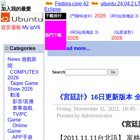
Fedora core 42
ubuntu 24.04.2 
加入我的最愛
Eclipse
2026
下載排行
《鬥陣特攻®》
《RO仙境傳說 3
資安週報
My ipV6
《RO仙境傳說 3》
《玩星派對》
熱門下載
2026
2026
Categories
Download more...
News 遊戲新
聞
COMPUTEX
Search
2026
Taipei Game
Show 2026
動漫
《宮廷計》16日更新版本 
影音/直播
賽事遊戲
Friday, November 11, 2011, 18:45 -
TV/PC
Posted by Administrator
Game
《宮廷
Online
Game
【2011.11.11台北訊
APP手遊