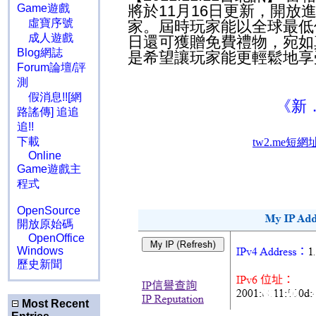
Game遊戲
將於11月16日更新，開
虛寶序號
家。屆時玩家能以全球最低
成人遊戲
日還可獲贈免費禮物，宛如
Blog網誌
是希望讓玩家能更輕鬆地享
Forum論壇/評
測
假消息!![網
《新
路謠傳] 追追
追!!
下載
Online
Game遊戲主
程式
OpenSource
開放原始碼
OpenOffice
Windows
歷史新聞
Most Recent