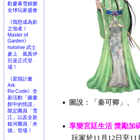
歡慶暴雪娛樂
全球玩家盛會
《我想成為影
之強者！
Master of
Garden》
hololive 武士
參上 風真伊
呂波正式登
場！
《星隕計畫
Ark
Re:Code》全
新活動「圖書
圖說：「秦可卿」、
館中的怪談」
限定團員「雪
江」以及全新
銀河團員「米
享樂宮廷生活 獎勵加
德」登場！
玩家於
11
月
12
日至
11