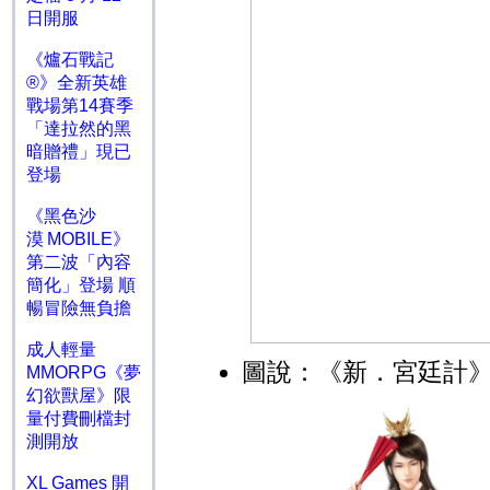
日開服
《爐石戰記
®》全新英雄
戰場第14賽季
「達拉然的黑
暗贈禮」現已
登場
《黑色沙
漠 MOBILE》
第二波「內容
簡化」登場 順
暢冒險無負擔
成人輕量
圖說：《新．宮廷計
MMORPG《夢
幻欲獸屋》限
量付費刪檔封
測開放
XL Games 開