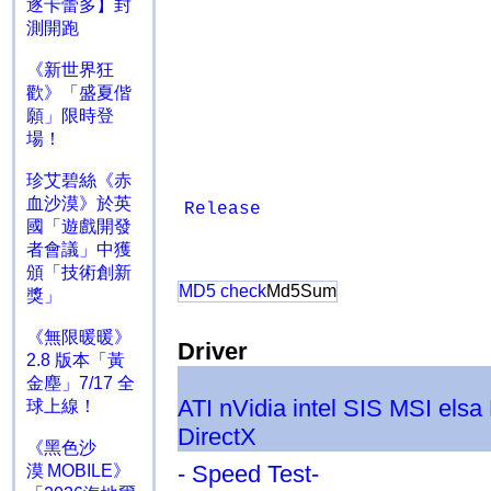
逐卡蕾多】封
測開跑
《新世界狂
歡》「盛夏偕
願」限時登
場！
珍艾碧絲《赤
血沙漠》於英
Release
國「遊戲開發
者會議」中獲
頒「技術創新
MD5 check
Md5Sum
獎」
《無限暖暖》
Driver
2.8 版本「黃
金塵」7/17 全
ATI
nVidia
intel
SIS
MSI
elsa
球上線！
DirectX
《黑色沙
- Speed Test-
漠 MOBILE》