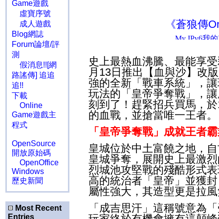
Game遊戲
虛寶序號
《蒼狼傳On
成人遊戲
Blog網誌
Forum論壇/評
測
史上最熱血沸騰、最能享受
假消息!![網
月
13
日推出【血與沙】改版
路謠傳] 追追
強的全新「戰車系統」，讓
追!!
玩法的「皇帝爭奪戰」，讓
下載
刻到了！趕緊招兵買馬，於
Online
的血戰，並搶當唯一王者。
Game遊戲主
程式
「皇帝爭奪戰」成就王者霸
OpenSource
皇城位於中土富饒之地，自
開放原始碼
皇城爭奪，展開史上最激烈
OpenOffice
烈城池攻堅戰的殘酷形式表
Windows
高的統治者「皇帝」並獲封
歷史新聞
屬性強大，其造型更是拉風
「成吉思汗」這稱號意為「
Most Recent
Entries
玩家終於有機會擁有這顛峰