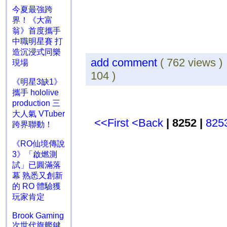
今夏最強跨
界！《大富
翁》首度攜手
中職明星賽 打
造沉浸式同樂
add comment
( 762 views 
現場
104 )
《明星3缺1》
攜手 hololive
production 三
大人氣 VTuber
<<First
<Back
| 8252 |
825
跨界聯動！
《RO仙境傳說
3》「啟燃測
試」已圓滿落
幕 熟悉又創新
的 RO 體驗獲
玩家肯定
Brook Gaming
次世代旗艦鍵