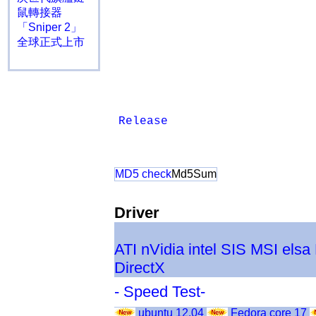
鼠轉接器
「Sniper 2」
全球正式上市
Release
MD5 check
Md5Sum
Driver
ATI
nVidia
intel
SIS
MSI
elsa
DirectX
- Speed Test-
ubuntu 12.04
Fedora core 17