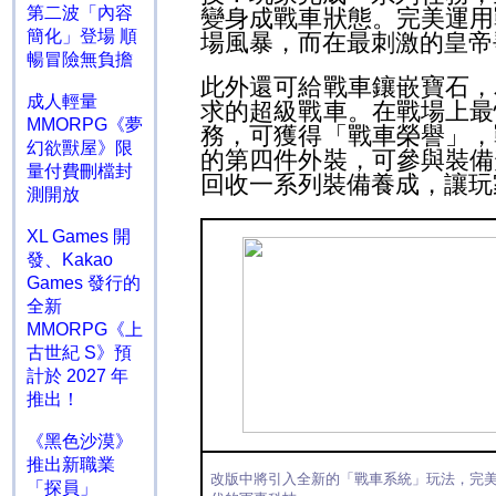
第二波「內容
變身成戰車狀態。完美運用
簡化」登場 順
場風暴，而在最刺激的皇帝
暢冒險無負擔
此外還可給戰車鑲嵌寶石，
成人輕量
求的超級戰車。在戰場上最
MMORPG《夢
務，可獲得「戰車榮譽」，
幻欲獸屋》限
的第四件外裝，可參與裝備
量付費刪檔封
回收一系列裝備養成，讓玩
測開放
XL Games 開
發、Kakao
Games 發行的
全新
MMORPG《上
古世紀 S》預
計於 2027 年
推出！
《黑色沙漠》
推出新職業
改版
中將引入全新的
「戰車系統」
玩法，完
「探員」