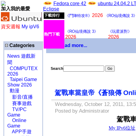
Fedora core 42
ubuntu 24.04.2 
加入我的最愛
Eclipse
2026
下載排行
《鬥陣特攻®》
《RO仙境傳說 3
資安週報
My ipV6
《RO仙境傳說 3》
《玩星派對》
熱門下載
2026
2026
Categories
Download more...
News 遊戲新
聞
COMPUTEX
Search
2026
Taipei Game
Show 2026
動漫
駕戰車當皇帝《蒼狼傳 Onlin
影音/直播
賽事遊戲
Wednesday, October 12, 2011, 13:
TV/PC
Posted by Administrator
Game
駕戰車
Online
Game
APP手遊