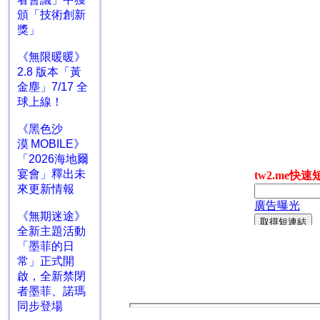
頒「技術創新
獎」
《無限暖暖》
2.8 版本「黃
金塵」7/17 全
球上線！
《黑色沙
漠 MOBILE》
「2026海地爾
宴會」釋出未
來更新情報
《無期迷途》
全新主題活動
「墨菲的日
常」正式開
啟，全新禁閉
者墨菲、諾瑪
同步登場