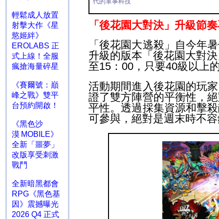
代的軍事科技
輕鬆成人放置
「後花園大對決」升級節奏
射擊大作《星
慾姬絆》
「後花園大逃殺」自今年暑
EROLABS 正
升級的版本「後花園大對決
式上線！全服
至
15
：
00
，只要
40
級以上
瘋搶海量碎星
活動期間進入後花園的玩家
《賽爾號：巔
證了雙方陣營的平衡性，絕
峰之戰》雙平
台預約開啟！
平性。透過採集資源和擊殺
可參與，絕對是週末時不容
《黑色沙
漠 MOBILE》
全新「噩夢」
改版享受刺激
戰鬥
全新暗黑都會
RPG《黑色基
因》震撼曝光
2026 Q4 正式