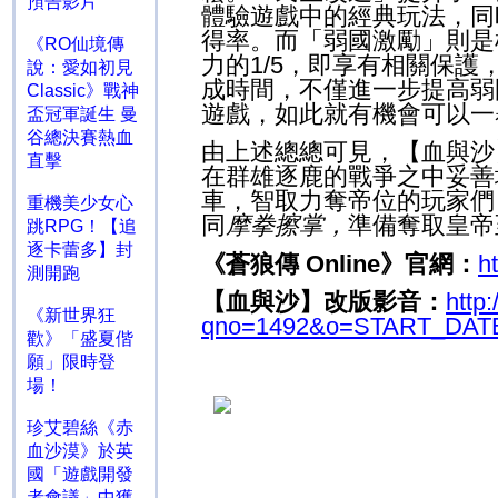
預告影片
體驗遊戲中的經典玩法，同
得率。而「弱國激勵」則是
《RO仙境傳
力的
1/5
，即享有相關保護
說：愛如初見
成時間，不僅進一步提高弱
Classic》戰神
遊戲，如此就有機會可以一
盃冠軍誕生 曼
谷總決賽熱血
由上述總總可見，【血與沙
直擊
在群雄逐鹿的戰爭之中妥善
車，智取力奪帝位的玩家們
重機美少女心
同
摩拳擦掌，
準備奪取皇帝
跳RPG！【追
逐卡蕾多】封
《蒼狼傳
Online
》官網：
h
測開跑
【血與沙】改版
影音：
http
《新世界狂
qno=1492&o=START_DAT
歡》「盛夏偕
願」限時登
場！
珍艾碧絲《赤
血沙漠》於英
國「遊戲開發
者會議」中獲