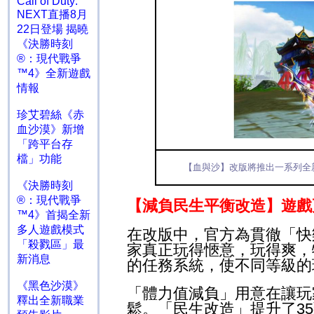
Call of Duty:
NEXT直播8月
22日登場 揭曉
《決勝時刻
®：現代戰爭
™4》全新遊戲
情報
珍艾碧絲《赤
血沙漠》新增
「跨平台存
檔」功能
【血與沙】改版將推出
一系列全
《決勝時刻
®：現代戰爭
【減負民生平衡改造】
遊戲
™4》首揭全新
多人遊戲模式
在改版中，官方為貫徹「快
「殺戮區」最
家真正玩得愜意，玩得爽，
新消息
的任務系統，使不同等級的
《黑色沙漠》
「體力值減負」用意在讓玩
釋出全新職業
鬆。「民生改造」提升了
35