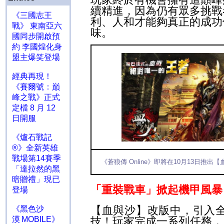
續精進，因為仍有眾多挑戰
《三國志王
利、人和才能夠真正的成功
戰》 東南亞六
味。
國同步開啟預
約 李國煌化身
盟主爆笑登場
經典再現！
《賽爾號：巔
峰之戰》正式
定檔 8 月 12
日開服
《爐石戰記
®》全新英雄
戰場第14賽季
《
蒼狼傳
Online
》即將在
10
月
13
日推出【
「達拉然的黑
暗贈禮」現已
「
重裝戰車
」掀起
機甲風暴
登場
【血與沙】改版中，引入
《黑色沙
技！玩家完成一系列任務，
漠 MOBILE》