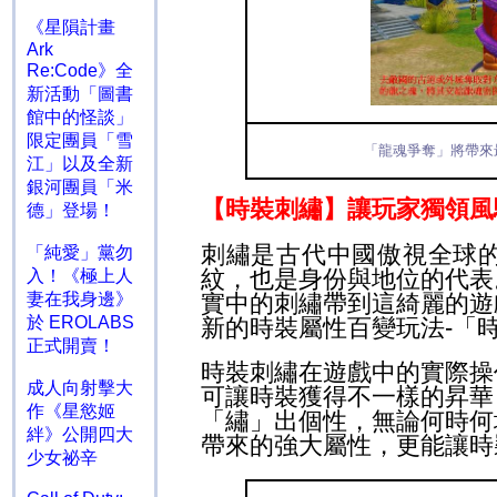
《星隕計畫
Ark
Re:Code》全
新活動「圖書
館中的怪談」
限定團員「雪
「龍魂爭奪」將帶來
江」以及全新
銀河團員「米
【時裝刺繡】讓玩家獨領風
德」登場！
刺繡是古代中國傲視全球
「純愛」黨勿
紋，也是身份與地位的代表
入！《極上人
實中的刺繡帶到這綺麗的遊
妻在我身邊》
於 EROLABS
新的時裝屬性百變玩法
-
「
正式開賣！
時裝刺繡在遊戲中的實際操
成人向射擊大
可讓時裝獲得不一樣的昇華
作《星慾姬
「繡」出個性，無論何時何
絆》公開四大
帶來的強大屬性，更能讓時
少女祕辛