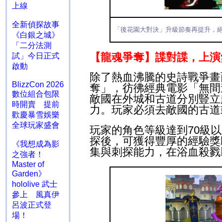
上線
全新偵探故事
「後花園大對決」升級節奏再提升，
《白銀之城》
「二分法測
【龍魂爭奪】
諜對諜，
上演
試」今日正式
啟動
除了熱血沸騰的史詩戰爭畫
BlizzCon 2026
奪」
，彷彿經典電影「無間
數位組合包限
敵國在外城和古道分別豎立
時開賣 提前
力。玩家必須去敵國的古道
歡慶暴雪娛樂
全球玩家盛會
玩家的角色等級達到
70
級以
探後，可獲得豐厚的經驗獎
《我想成為影
集與刺探能力，在浴血殺戮
之強者！
Master of
Garden》
hololive 武士
參上 風真伊
呂波正式登
場！