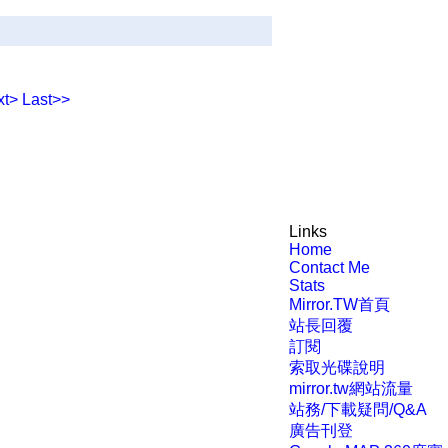
xt>
Last>>
Links
Home
Contact Me
Stats
Mirror.TW首頁
站長回覆
訂閱
索取光碟說明
mirror.tw網站流量
站務/下載疑問/Q&A
廣告刊登