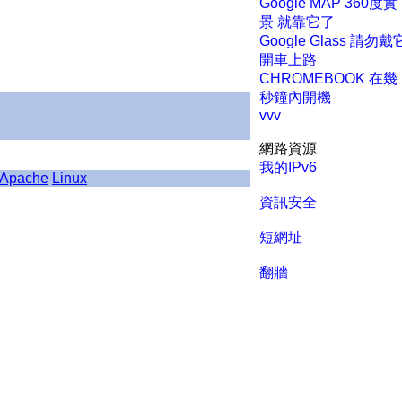
Google MAP 360度實
景 就靠它了
Google Glass 請勿戴
開車上路
CHROMEBOOK 在幾
秒鐘內開機
vvv
網路資源
我的IPv6
Apache
Linux
資訊安全
短網址
翻牆