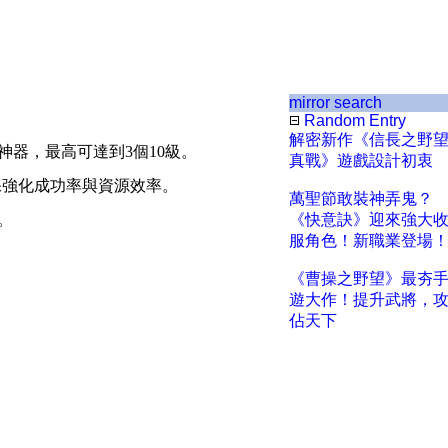
mirror search
Random Entry
解密新作《信長之野
神器，最高可達到
3
個
10
級。
真戰》遊戲設計初衷
保強化成功率與資源效率。
萬聖節敢裝神弄鬼？
。
《快意訣》迎來強大
服角色！新職業登場
《曹操之野望》最夯
遊大作！提升武將，
佔天下