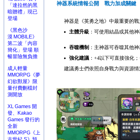
神器系統情報公開 戰力加成關鍵
「達拉然的黑
暗贈禮」現已
登場
神器是《英勇之地》中最重要的戰
《黑色沙
主體升級
：可使用結晶或其他神
漠 MOBILE》
第二波「內容
吞噬機制
：主神器可吞噬其他神
簡化」登場 順
暢冒險無負擔
強化建議
：
+4
以下可直接強化；
成人輕量
建議勇士們依照自身戰力與資源情
MMORPG《夢
幻欲獸屋》限
量付費刪檔封
測開放
XL Games 開
發、Kakao
Games 發行的
全新
MMORPG《上
古世紀 S》預