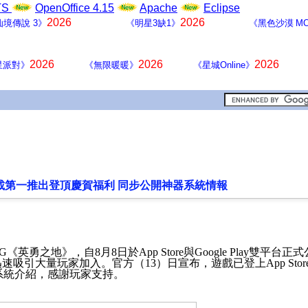
LTS
OpenOffice 4.15
Apache
Eclipse
2026
2026
仙境傳說 3》
《明星3缺1》
《黑色沙漠 MO
2026
2026
2026
星派對》
《無限暖暖》
《星城Online》
載第一推出登頂慶賀福利 同步公開神器系統情報
G
《英勇之地》，自
8
月
8
日於
App Store
與
Google Play
雙平台正式
迅速吸引大量玩家加入。官方（
13
）日宣布，遊戲已登上
App Stor
系統介紹，感謝玩家支持。