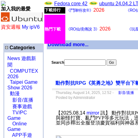
Fedora core 42
ubuntu 24.04.2 
加入我的最愛
2026
下載排行
《鬥陣特攻®》
《RO
資安週報
My ipV6
2026
熱門下載
《RO仙境傳說 3》
《玩
Download more...
Categories
News 遊戲新
Search
聞
COMPUTEX
2026
Taipei Game
動作對抗RPG《英勇之地》雙平台下
Show 2026
Thursday, August 14, 2025, 12:52 -
影音/直播
動漫
Posted by Administrator
影音/直播
賽事遊戲
TV/PC
【2025.08.14
mirror
訊】 動作對抗
RP
與刷怪打寶、亂鬥
PVP
等多元玩法，
Game
並同步釋出全服登頂慶賀福利與神器
Online
Game
APP手遊