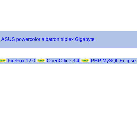
k
ASUS
powercolor
albatron
triplex
Gigabyte
FireFox 12.0
OpenOffice 3.4
PHP
MySQL
Eclipse