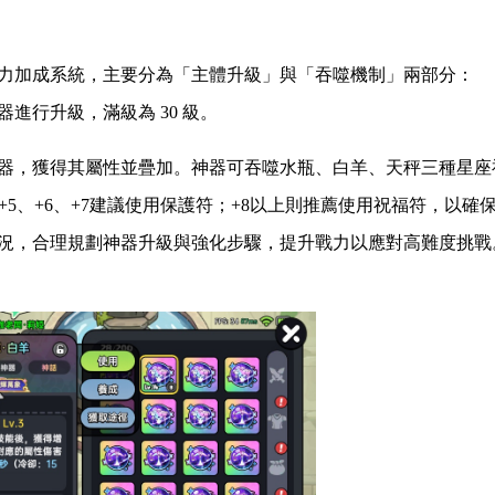
力加成系統，主要分為「主體升級」與「吞噬機制」兩部分：
器進行升級，滿級為
30
級。
器，獲得其屬性並疊加。神器可吞噬水瓶、白羊、天秤三種星座
+5
、
+6
、
+7
建議使用保護符；
+8
以上則推薦使用祝福符，以確
況，合理規劃神器升級與強化步驟，提升戰力以應對高難度挑戰