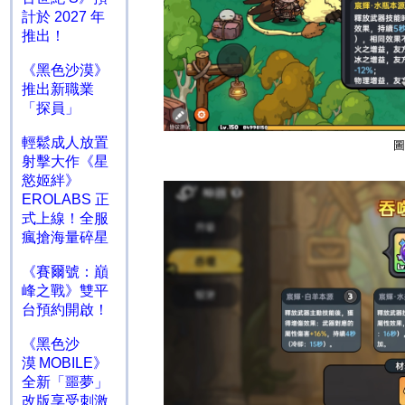
計於 2027 年
推出！
《黑色沙漠》
推出新職業
「探員」
輕鬆成人放置
圖
射擊大作《星
慾姬絆》
EROLABS 正
式上線！全服
瘋搶海量碎星
《賽爾號：巔
峰之戰》雙平
台預約開啟！
《黑色沙
漠 MOBILE》
全新「噩夢」
改版享受刺激