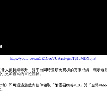
https://youtu.be/xmOE1CeoVUA?si=gzdTtj1uMl5XbjIS
註冊人數持續攀升，雙平台同時登頂免費榜的亮眼成績，顯示遊
提供更加豐富的冒險體驗。
之地》即可透過遊戲內信件領取「附靈召喚券
×10
」與「金幣
×666
取。