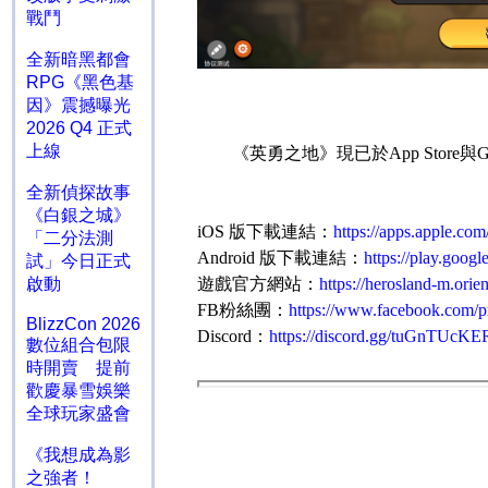
戰鬥
全新暗黑都會
RPG《黑色基
因》震撼曝光
2026 Q4 正式
上線
《英勇之地》現已於
App Store
與
G
全新偵探故事
《白銀之城》
iOS
版下載連結：
https://apps.apple.co
「二分法測
Android
版下載連結：
https://play.goog
試」今日正式
遊戲官方網站：
https://herosland-m.orie
啟動
FB
粉絲團：
https://www.facebook.com/
BlizzCon 2026
Discord
：
https://discord.gg/tuGnTUcKE
數位組合包限
時開賣 提前
歡慶暴雪娛樂
全球玩家盛會
《我想成為影
之強者！