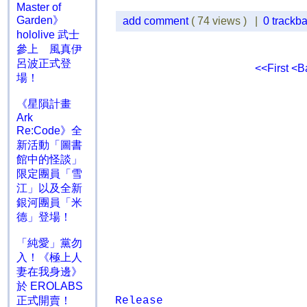
Master of
Garden》
add comment
( 74 views ) |
0 trackb
hololive 武士
參上 風真伊
呂波正式登
<<First
<B
場！
《星隕計畫
Ark
Re:Code》全
新活動「圖書
館中的怪談」
限定團員「雪
江」以及全新
銀河團員「米
德」登場！
「純愛」黨勿
入！《極上人
妻在我身邊》
於 EROLABS
Release
正式開賣！