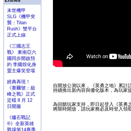
Entries
末世機甲
SLG《機甲突
襲：Titan
Rush》雙平台
正式上線
《三國志王
戰》 東南亞六
國同步開啟預
約 李國煌化身
盟主爆笑登場
經典再現！
自開放公測以來，《英勇之地》累計
《賽爾號：巔
持續推出新內容與優化版本，為玩家
峰之戰》正式
定檔 8 月 12
為回饋玩家支持，即日起登入《英勇
日開服
將限時開放，請玩家務必及時登入領
《爐石戰記
®》全新英雄
戰場第14賽季