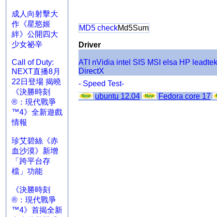
成人向射擊大
作《星慾姬
MD5 check
Md5Sum
絆》公開四大
少女祕辛
Driver
ATI
nVidia
intel
SIS
MSI
elsa
HP
leadte
Call of Duty:
DirectX
NEXT直播8月
22日登場 揭曉
- Speed Test-
《決勝時刻
ubuntu 12.04
Fedora core 17
®：現代戰爭
™4》全新遊戲
情報
珍艾碧絲《赤
血沙漠》新增
「跨平台存
檔」功能
《決勝時刻
®：現代戰爭
™4》首揭全新