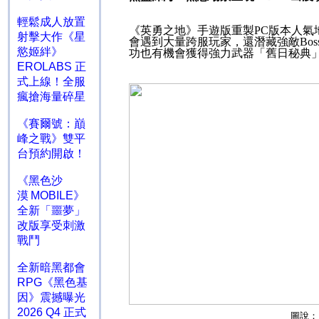
輕鬆成人放置
《英勇之地》手遊版重製
PC
版本人氣
射擊大作《星
會遇到大量跨服玩家，還潛藏強敵
Bos
慾姬絆》
功也有機會獲得強力武器「舊日秘典
EROLABS 正
式上線！全服
瘋搶海量碎星
《賽爾號：巔
峰之戰》雙平
台預約開啟！
《黑色沙
漠 MOBILE》
全新「噩夢」
改版享受刺激
戰鬥
全新暗黑都會
RPG《黑色基
因》震撼曝光
2026 Q4 正式
圖說：