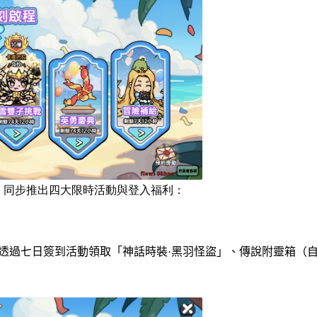
》同步推出四大限時活動與登入福利：
透過七日簽到活動領取「神話時裝
·
黑羽怪盜」、傳說附靈箱（