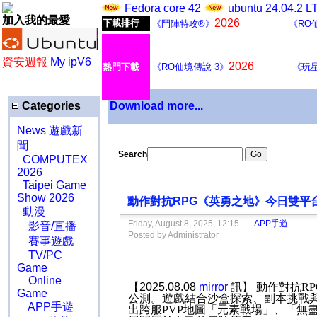
Fedora core 42
ubuntu 24.04.2 
加入我的最愛
2026
下載排行
《鬥陣特攻®》
《RO
資安週報
My ipV6
2026
熱門下載
《RO仙境傳說 3》
《玩
Categories
Download more...
News 遊戲新
聞
Search
COMPUTEX
2026
Taipei Game
Show 2026
動作對抗RPG《英勇之地》今日雙平台
動漫
Friday, August 8, 2025, 12:15 -
APP手遊
影音/直播
Posted by Administrator
賽事遊戲
TV/PC
Game
Online
【2025.08.08
mirror
訊】 動作對抗
RP
Game
公測。遊戲結合沙盒探索、副本挑戰
APP手遊
出跨服
PVP
地圖「元素戰場」、「無