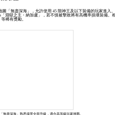
地圖「無盡深海」，允許使用
45
階神王及以下裝備的玩家進入
s
「淵獄之主・納加盧」，若不慎被擊敗將有高機率損壞裝備。
」等稀有獎勵。
「無盡深海」熟悉場景全面升級，適合高等級玩家挑戰。