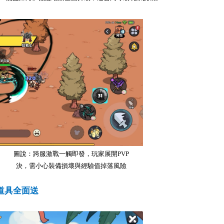
圖說：跨服激戰一觸即發，玩家展開
PVP
決，需小心裝備損壞與經驗值掉落風險
道具全面送