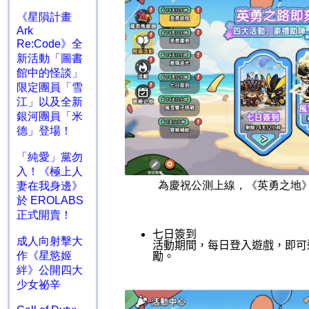
《星隕計畫
Ark
Re:Code》全
新活動「圖書
館中的怪談」
限定團員「雪
江」以及全新
銀河團員「米
德」登場！
「純愛」黨勿
入！《極上人
為慶祝公測上線，《英勇之地
妻在我身邊》
於 EROLABS
正式開賣！
七日簽到
成人向射擊大
活動期間，每日登入遊戲，即可
作《星慾姬
勵。
絆》公開四大
少女祕辛