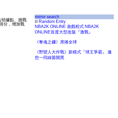
mirror search
佔領據點、挑戰
Random Entry
得分，增加戰
NBA2K ONLINE 遊戲程式 NBA2K
ONLINE首度大型改版『激戰』
《奪魂之鐮》席捲全球
《野蠻人大作戰》新模式『球王爭霸』 邀
您一同綠茵開黑