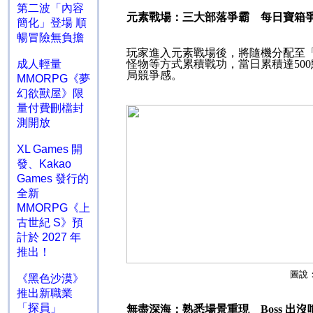
第二波「內容
元素戰場：三大部落爭霸 每日寶箱
簡化」登場 順
暢冒險無負擔
玩家進入元素戰場後，將隨機分配至
成人輕量
怪物等方式累積戰功，當日累積達
500
局競爭感。
MMORPG《夢
幻欲獸屋》限
量付費刪檔封
測開放
XL Games 開
發、Kakao
Games 發行的
全新
MMORPG《上
古世紀 S》預
計於 2027 年
推出！
圖說
《黑色沙漠》
推出新職業
「探員」
無盡深海：熟悉場景重現
Boss
出沒