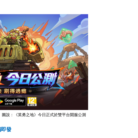
圖說：《英勇之地
》
今日
正式於雙平台開服公測
觸即發