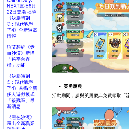
Call of Duty:
NEXT直播8月
22日登場 揭曉
《決勝時刻
®：現代戰爭
™4》全新遊戲
情報
珍艾碧絲《赤
血沙漠》新增
「跨平台存
檔」功能
《決勝時刻
®：現代戰爭
英勇慶典
™4》首揭全新
多人遊戲模式
活動期間，參與英勇慶典免費領取「
「殺戮區」最
新消息
《黑色沙漠》
釋出全新職業