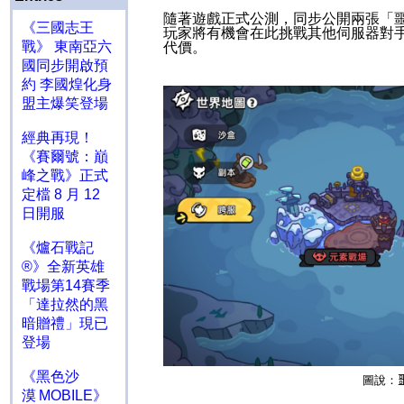
隨著遊戲正式公測，同步公開兩張「
《三國志王
玩家將有機會在此挑戰其他伺服器對
戰》 東南亞六
代價。
國同步開啟預
約 李國煌化身
盟主爆笑登場
經典再現！
《賽爾號：巔
峰之戰》正式
定檔 8 月 12
日開服
《爐石戰記
®》全新英雄
戰場第14賽季
「達拉然的黑
暗贈禮」現已
登場
《黑色沙
圖說：
漠 MOBILE》