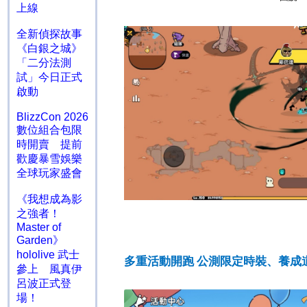
上線
全新偵探故事
《白銀之城》
「二分法測
試」今日正式
啟動
BlizzCon 2026
數位組合包限
時開賣 提前
歡慶暴雪娛樂
全球玩家盛會
《我想成為影
之強者！
Master of
Garden》
hololive 武士
多重活動開跑 公測限定時裝、養成
參上 風真伊
呂波正式登
場！