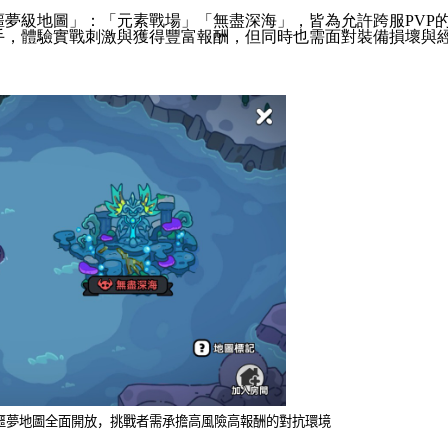
噩夢級地圖」：「元素戰場」「無盡深海」，皆為允許跨服
PVP
手，體驗實戰刺激與獲得豐富報酬，但同時也需面對裝備損壞與
噩夢地圖全面開放，挑戰者需承擔高風險高報酬的對抗環境