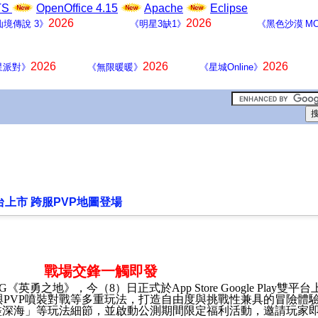
LTS
OpenOffice 4.15
Apache
Eclipse
2026
2026
仙境傳說 3》
《明星3缺1》
《黑色沙漠 MO
2026
2026
2026
星派對》
《無限暖暖》
《星城Online》
上市 跨服PVP地圖登場
戰場交鋒一觸即發
G
《英勇之地》，今（
8
）日正式於
App Store
Google Play
雙平台
與
PVP
噴裝對戰等多重玩法，打造自由度與挑戰性兼具的冒險體
盡深海」等玩法細節，並啟動公測期間限定福利活動，邀請玩家