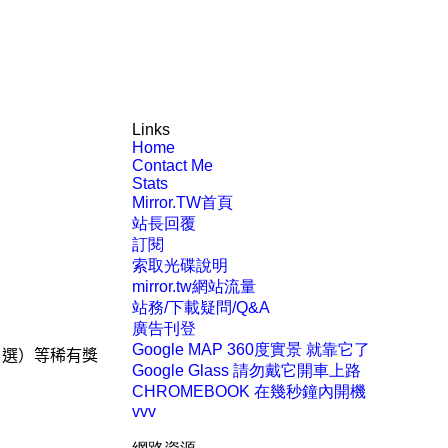
Links
Home
Contact Me
Stats
Mirror.TW首頁
站長回覆
訂閱
索取光碟說明
mirror.tw網站流量
站務/下載疑問/Q&A
廣告刊登
Google MAP 360度實景 就靠它了
自選）等稀有獎
Google Glass 請勿戴它開車上路
CHROMEBOOK 在幾秒鐘內開機
vvv