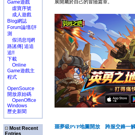
展開屬於自己的冒險篇章。
Game遊戲
虛寶序號
成人遊戲
Blog網誌
Forum論壇/評
測
假消息!![網
路謠傳] 追追
追!!
下載
Online
Game遊戲主
程式
OpenSource
開放原始碼
OpenOffice
Windows
歷史新聞
噩夢級
PVP
地圖開放 跨服交鋒一
Most Recent
Entries