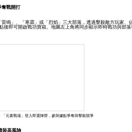
爭奪戰開打
「雷鳴」、「寒霜」或「烈焰」三大部落，透過擊殺敵方玩家、
點後即可開啟戰功寶箱。地圖左上角將同步顯示即時戰功與部落
：「元素戰場」登入即選陣營，參與據點爭奪與擊殺競爭
噴裝高風險