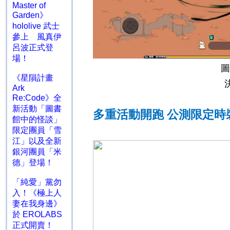
Master of
Garden》
hololive 武士
參上 風真伊
呂波正式登
場！
圖
《星隕計畫
Ark
Re:Code》全
新活動「圖書
多重活動開跑 公測限定時
館中的怪談」
限定團員「雪
江」以及全新
銀河團員「米
德」登場！
「純愛」黨勿
入！《極上人
妻在我身邊》
於 EROLABS
正式開賣！