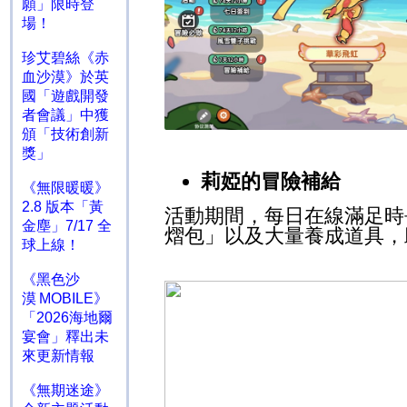
願」限時登
場！
珍艾碧絲《赤
血沙漠》於英
國「遊戲開發
者會議」中獲
頒「技術創新
獎」
莉婭的冒險補給
《無限暖暖》
2.8 版本「黃
活動期間，每日在線滿足時
金塵」7/17 全
熠包」以及大量養成道具，
球上線！
《黑色沙
漠 MOBILE》
「2026海地爾
宴會」釋出未
來更新情報
《無期迷途》