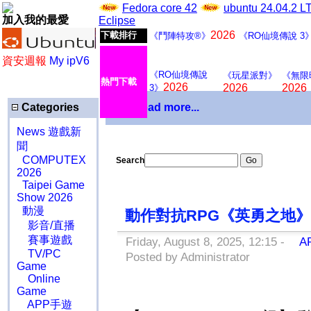
Fedora core 42
ubuntu 24.04.2 
加入我的最愛
Eclipse
2026
下載排行
《鬥陣特攻®》
《RO仙境傳說 3
資安週報
My ipV6
《RO仙境傳說
《玩星派對》
《無限
熱門下載
2026
2026
2026
3》
Categories
Download more...
News 遊戲新
聞
COMPUTEX
Search
2026
Taipei Game
Show 2026
動漫
動作對抗RPG《英勇之地》
影音/直播
賽事遊戲
Friday, August 8, 2025, 12:15 -
A
TV/PC
Posted by Administrator
Game
Online
Game
APP手遊