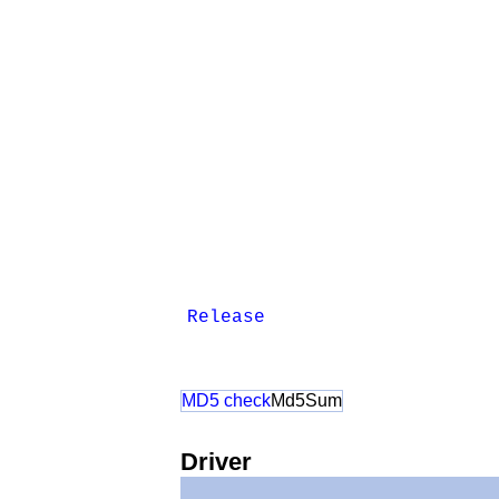
Release
MD5 check
Md5Sum
Driver