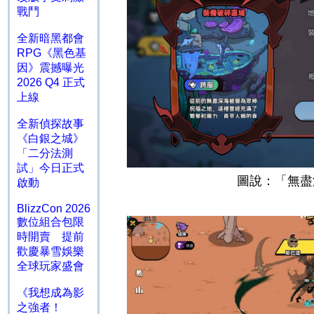
戰鬥
全新暗黑都會
RPG《黑色基
因》震撼曝光
2026 Q4 正式
上線
全新偵探故事
《白銀之城》
「二分法測
試」今日正式
圖說：「無盡
啟動
BlizzCon 2026
數位組合包限
時開賣 提前
歡慶暴雪娛樂
全球玩家盛會
《我想成為影
之強者！