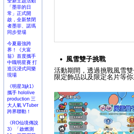
全新主題活動
「墨菲的日
常」正式開
啟，全新禁閉
者墨菲、諾瑪
同步登場
今夏最強跨
界！《大富
翁》首度攜手
風雪雙子挑戰
中職明星賽 打
造沉浸式同樂
活動期間，透過挑戰風雪雙
現場
限定飾品以及限定名片等你
《明星3缺1》
攜手 hololive
production 三
大人氣 VTuber
跨界聯動！
《RO仙境傳說
3》「啟燃測