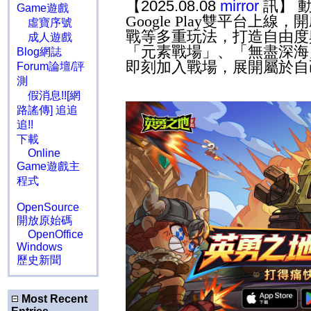
【2025.08.08
mirror
訊】 
Game遊戲
Google Play
雙平台上線，開
虛寶序號
戰等多重玩法，打造自由度
成人遊戲
「元素戰場」、「無盡深海
Blog網誌
即刻加入戰場，展開屬於自
Forum論壇/評
測
假消息!![網
路謠傳] 追追
追!!
下載
Online
Game遊戲主
程式
OpenSource
開放原始碼
OpenOffice
Windows
歷史新聞
Most Recent