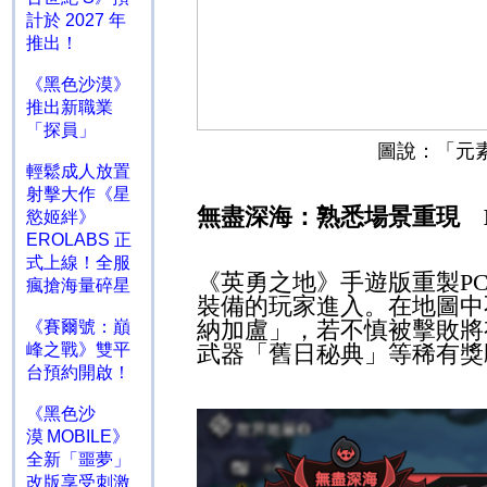
計於 2027 年
推出！
《黑色沙漠》
推出新職業
「探員」
圖說：「元
輕鬆成人放置
射擊大作《星
無盡深海：熟悉場景重現
慾姬絆》
EROLABS 正
式上線！全服
《英勇之地》手遊版重製
P
瘋搶海量碎星
裝備的玩家進入。在地圖中
納加盧」，若不慎被擊敗將
《賽爾號：巔
峰之戰》雙平
武器「舊日秘典」等稀有獎
台預約開啟！
《黑色沙
漠 MOBILE》
全新「噩夢」
改版享受刺激