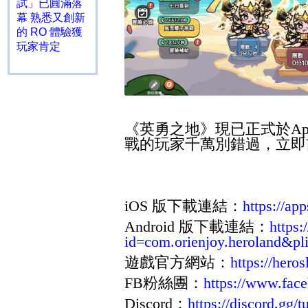
試」已圓滿落
幕 熟悉又創新
的 RO 體驗獲
玩家肯定
《英勇之地》現已正式於
Ap
戰的玩家千萬別錯過，立即
iOS
版下載連結：
https://ap
Android
版下載連結：
https:
id=com.orienjoy.heroland&pl
遊戲官方網站：
https://hero
FB
粉絲團：
https://www.fa
Discord
：
https://discord.g