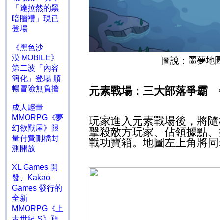
「達拉然的黑
暗贈禮」現已
登場
《黑色沙
漠 MOBILE》
圖說：
噩夢地
第二波「內容
簡化」登場 順
暢冒險無負擔
元素戰場：三大部落爭霸 
成人輕量
MMORPG《夢
玩家進入元素戰場後，將隨
幻欲獸屋》限
擊殺敵方玩家、佔領據點、
量付費刪檔封
戰功寶箱。地圖左上角將同
測開放
XL Games 開
發、Kakao
Games 發行的
全新
MMORPG《上
古世紀 S》預