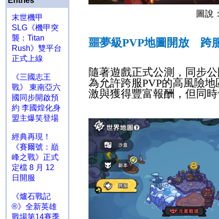
Entries
圖說
末世機甲
SLG《機甲突
襲：Titan
噩夢級
PVP
地圖開放 跨
Rush》雙平台
正式上線
隨著遊戲正式公測，同步公
《三國志王
為允許跨服
PVP
的高風險地
戰》 東南亞六
激與獲得豐富報酬，但同時
國同步開啟預
約 李國煌化身
盟主爆笑登場
經典再現！
《賽爾號：巔
峰之戰》正式
定檔 8 月 12
日開服
《爐石戰記
®》全新英雄
戰場第14賽季