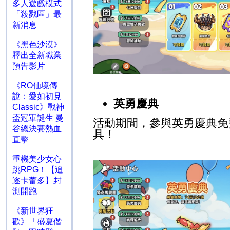
多人遊戲模式
「殺戮區」最
新消息
《黑色沙漠》
釋出全新職業
預告影片
《RO仙境傳
說：愛如初見
英勇慶典
Classic》戰神
盃冠軍誕生 曼
活動期間，參與英勇慶典免
谷總決賽熱血
具！
直擊
重機美少女心
跳RPG！【追
逐卡蕾多】封
測開跑
《新世界狂
歡》「盛夏偕