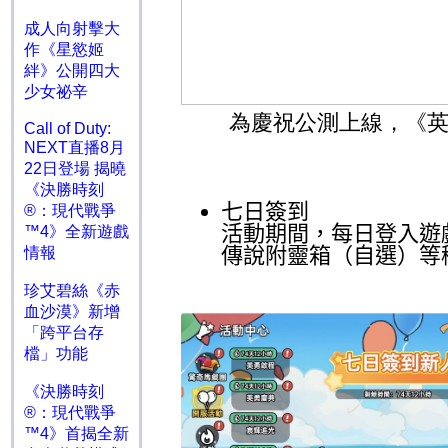
成人向射擊大
作《星慾姬
絆》公開四大
少女祕辛
為慶祝公測上線，《
Call of Duty:
NEXT直播8月
22日登場 揭曉
《決勝時刻
七日簽到
®：現代戰爭
活動期間，每日登入遊
™4》全新遊戲
傳說附靈箱（自選）等
情報
珍艾碧絲《赤
血沙漠》新增
「跨平台存
檔」功能
《決勝時刻
®：現代戰爭
™4》首揭全新