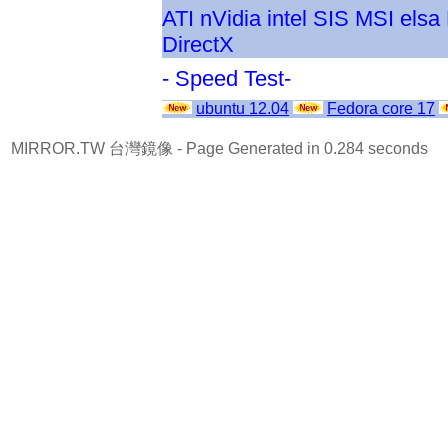
ATI
nVidia
intel
SIS
MSI
elsa
DirectX
- Speed Test-
ubuntu 12.04
Fedora core 17
MIRROR.TW 台灣鏡像
- Page Generated in 0.284 seconds