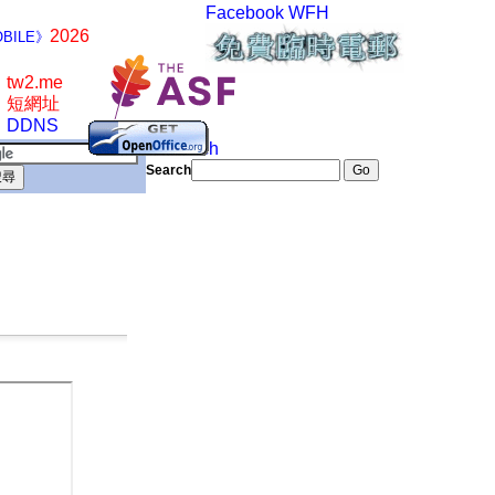
Facebook
WFH
2026
BILE》
tw2.me
短網址
DDNS
Search
Search