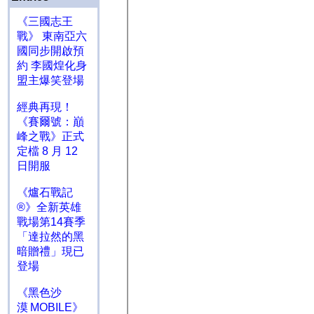
《三國志王
戰》 東南亞六
國同步開啟預
約 李國煌化身
盟主爆笑登場
經典再現！
《賽爾號：巔
峰之戰》正式
定檔 8 月 12
日開服
《爐石戰記
®》全新英雄
戰場第14賽季
「達拉然的黑
暗贈禮」現已
登場
《黑色沙
漠 MOBILE》