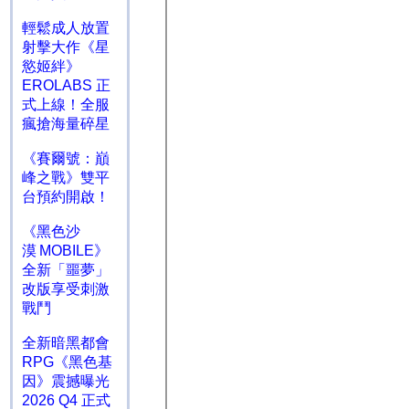
輕鬆成人放置
射擊大作《星
慾姬絆》
EROLABS 正
式上線！全服
瘋搶海量碎星
《賽爾號：巔
峰之戰》雙平
台預約開啟！
《黑色沙
漠 MOBILE》
全新「噩夢」
改版享受刺激
戰鬥
全新暗黑都會
RPG《黑色基
因》震撼曝光
2026 Q4 正式