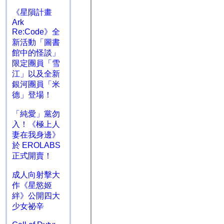
《星隕計畫
Ark
Re:Code》全
新活動「圖書
館中的怪談」
限定團員「雪
江」以及全新
銀河團員「米
德」登場！
「純愛」黨勿
入！《極上人
妻在我身邊》
於 EROLABS
正式開賣！
成人向射擊大
作《星慾姬
絆》公開四大
少女祕辛