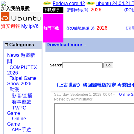
Fedora core 42
ubuntu 24.04.2 
加入我的最愛
2026
下載排行
《鬥陣特攻®》
《RO
資安週報
My ipV6
2026
熱門下載
《RO仙境傳說 3》
《玩
Categories
Download more...
News 遊戲新
聞
Search
COMPUTEX
2026
Taipei Game
Show 2026
《上古世紀》將回歸韓版設定 今釋出4
動漫
Saturday, September 1, 2018, 00:04 -
Online
影音/直播
Posted by Administrator
賽事遊戲
TV/PC
Game
Online
Game
APP手遊