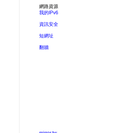
網路資源
我的IPv6
資訊安全
短網址
翻牆
mirror.tw