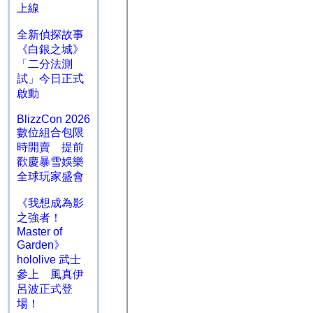
上線
全新偵探故事
《白銀之城》
「二分法測
試」今日正式
啟動
BlizzCon 2026
數位組合包限
時開賣 提前
歡慶暴雪娛樂
全球玩家盛會
《我想成為影
之強者！
Master of
Garden》
hololive 武士
參上 風真伊
呂波正式登
場！