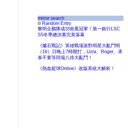
mirror search
Random Entry
黎明企鵝隊成功衛冕冠軍！第一銀行LSC
S5冬季總決賽完美落幕
《爐石戰記》英雄戰場派對明星大亂鬥明
（16）日晚上7時開打，Uzra、Roger、承
泰不要等同場八排大亂鬥！
《熱血籃球Online》改版系統大解析！