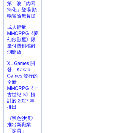
第二波「內容
簡化」登場 順
暢冒險無負擔
成人輕量
MMORPG《夢
幻欲獸屋》限
量付費刪檔封
測開放
XL Games 開
發、Kakao
Games 發行的
全新
MMORPG《上
古世紀 S》預
計於 2027 年
推出！
《黑色沙漠》
推出新職業
「探員」