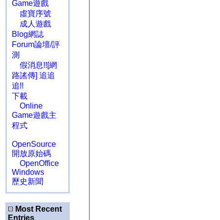
Game遊戲
虛寶序號
成人遊戲
Blog網誌
Forum論壇/評
測
假消息!![網
路謠傳] 追追
追!!
下載
Online
Game遊戲主
程式
OpenSource
開放原始碼
OpenOffice
Windows
歷史新聞
Most Recent
Entries