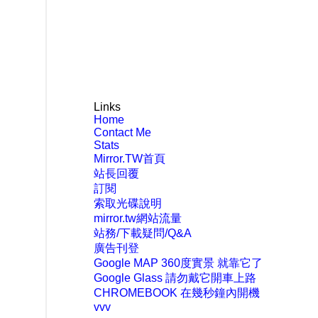
Links
Home
Contact Me
Stats
Mirror.TW首頁
站長回覆
訂閱
索取光碟說明
mirror.tw網站流量
站務/下載疑問/Q&A
廣告刊登
Google MAP 360度實景 就靠它了
Google Glass 請勿戴它開車上路
CHROMEBOOK 在幾秒鐘內開機
vvv