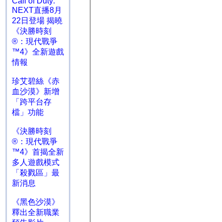
Call of Duty:
NEXT直播8月
22日登場 揭曉
《決勝時刻
®：現代戰爭
™4》全新遊戲
情報
珍艾碧絲《赤
血沙漠》新增
「跨平台存
檔」功能
《決勝時刻
®：現代戰爭
™4》首揭全新
多人遊戲模式
「殺戮區」最
新消息
《黑色沙漠》
釋出全新職業