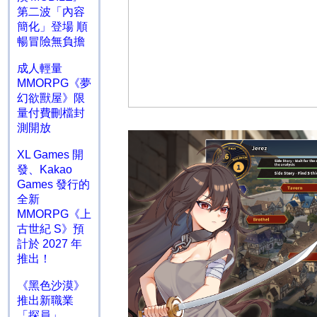
第二波「內容
簡化」登場 順
暢冒險無負擔
成人輕量
MMORPG《夢
幻欲獸屋》限
量付費刪檔封
測開放
XL Games 開
發、Kakao
Games 發行的
全新
MMORPG《上
古世紀 S》預
計於 2027 年
推出！
《黑色沙漠》
推出新職業
「探員」