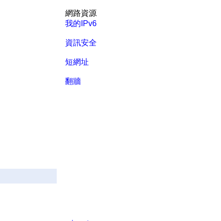
網路資源
我的IPv6
資訊安全
短網址
翻牆