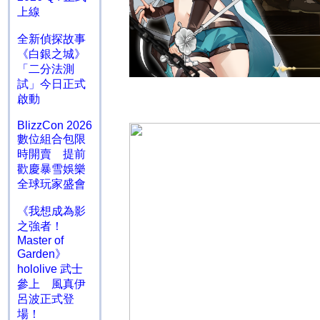
上線
全新偵探故事
《白銀之城》
「二分法測
試」今日正式
啟動
BlizzCon 2026
數位組合包限
時開賣 提前
歡慶暴雪娛樂
全球玩家盛會
《我想成為影
之強者！
Master of
Garden》
hololive 武士
參上 風真伊
呂波正式登
場！