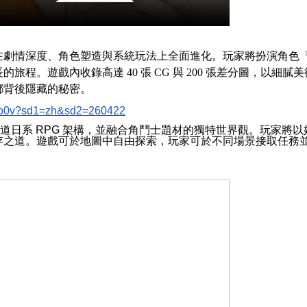
情深度、角色塑造與系統玩法上全面進化。玩家將扮演角色
長的旅程。遊戲內收錄高達
40
張
CG
與
200
張差分圖，以細膩美
都背後隱藏的秘密。
Kcho0v?sd1=zh&sd2=260422
道日系
RPG
架構，並融合角鬥士題材的獨特世界觀。玩家將以
存之道。遊戲可於地圖中自由探索，玩家可於不同場景接取任務
。