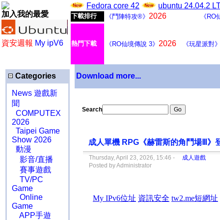
Fedora core 42
ubuntu 24.04.2 
加入我的最愛
2026
下載排行
《鬥陣特攻®》
《RO
資安週報
My ipV6
2026
熱門下載
《RO仙境傳說 3》
《玩星派對
Categories
Download more...
News 遊戲新
聞
Search
COMPUTEX
2026
Taipei Game
Show 2026
成人單機 RPG《赫雷斯的角鬥場Ⅲ》登
動漫
Thursday, April 23, 2026, 15:46 -
成人遊戲
影音/直播
Posted by Administrator
賽事遊戲
TV/PC
Game
Online
Game
APP手遊