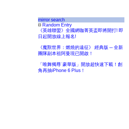
mirror search
Random Entry
《英雄聯盟》全國網咖菁英盃即將開打! 即
日起開放線上報名!
《魔獸世界：燃燒的遠征》 經典版 ─ 全新
團隊副本祖阿曼現已開啟！
「唯舞獨尊˙豪華版」開放超快速下載！創
角再抽iPhone 6 Plus！