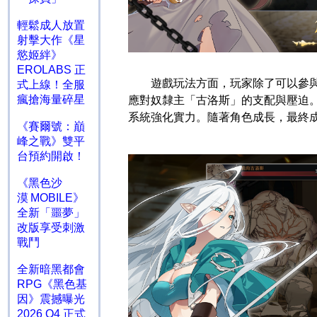
輕鬆成人放置
射擊大作《星
慾姬絆》
EROLABS 正
遊戲玩法方面，玩家除了可以參與地
式上線！全服
瘋搶海量碎星
應對奴隸主「古洛斯」的支配與壓迫
系統強化實力。隨著角色成長，最終
《賽爾號：巔
峰之戰》雙平
台預約開啟！
《黑色沙
漠 MOBILE》
全新「噩夢」
改版享受刺激
戰鬥
全新暗黑都會
RPG《黑色基
因》震撼曝光
2026 Q4 正式