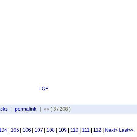
TOP
acks
|
permalink
|
( 3 / 208 )
104
|
105
|
106
|
107
|
108
|
109
|
110
|
111
|
112
|
Next>
Last>>