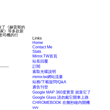
除了《赫雷斯的
我家》等多款新
老司機的行
Links
Home
Contact Me
Stats
Mirror.TW首頁
站長回覆
訂閱
索取光碟說明
mirror.tw網站流量
站務/下載疑問/Q&A
廣告刊登
Google MAP 360度實景 就靠它了
Google Glass 請勿戴它開車上路
CHROMEBOOK 在幾秒鐘內開機
vvv