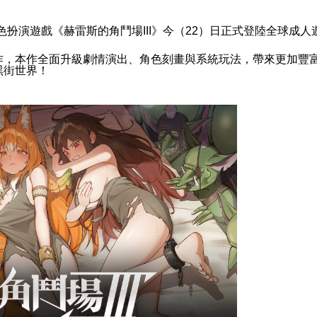
色扮演遊戲《赫雷斯的角鬥場
III
》今（
22
）日正式登陸全球成人
作，本作全面升級劇情演出、角色刻畫與系統玩法，帶來更加豐
黑街世界！