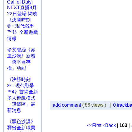
Call of Duty:
NEXT直播8月
22日登場 揭曉
《決勝時刻
®：現代戰爭
™4》全新遊戲
情報
珍艾碧絲《赤
血沙漠》新增
「跨平台存
檔」功能
《決勝時刻
®：現代戰爭
™4》首揭全新
多人遊戲模式
「殺戮區」最
add comment
( 86 views ) |
0 trackb
新消息
《黑色沙漠》
<<First
<Back
| 103 |
釋出全新職業