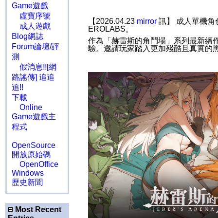
Game遊戲
虛寶序號
【2026.04.23
mirror
訊】 成人單機角
成人遊戲
EROLABS
。
Blog網誌
作為「赫雷斯的角鬥場」系列最新續
Forum論壇/評
驗。邀請玩家踏入更加殘酷且真實的
測
假消息!![網
路謠傳] 追追
追!!
下載
Online
Game遊戲主
程式
OpenSource
開放原始碼
OpenOffice
Windows
歷史新聞
Most Recent