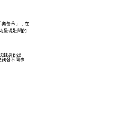
「奧蕾蒂」，在
術呈現壯闊的
奴隸身份出
並觸發不同事