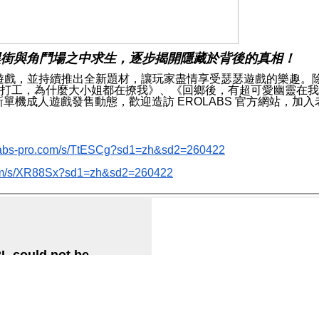
街與角鬥場之中求生，逐步揭開隱藏於背後的真相！
遊戲，並持續推出全新題材，讓玩家盡情享受瑟瑟遊戲的樂趣。
是打工，為什麼大小姐都在撩我》、《回鄉後，有超可愛幽靈在
新單機成人遊戲發售動態，歡迎造訪
EROLABS
官方網站，加入
l.labs-pro.com/s/TtESCg?sd1=zh&sd2=260422
o.com/s/XR88Sx?sd1=zh&sd2=260422