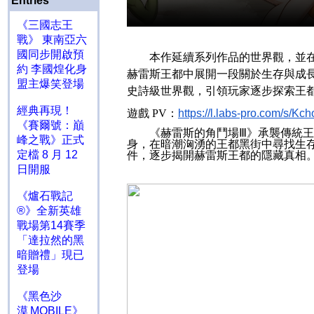
Entries
《三國志王
戰》 東南亞六
國同步開啟預
本作延續系列作品的世界觀，並在劇
約 李國煌化身
赫雷斯王都中展開一段關於生存與成
盟主爆笑登場
史詩級世界觀，引領玩家逐步探索王
經典再現！
遊戲
PV
：
https://l.labs-pro.com/s/
《賽爾號：巔
《赫雷斯的角鬥場Ⅲ》承襲傳統王
峰之戰》正式
身，在暗潮洶湧的王都黑街中尋找生
定檔 8 月 12
件，逐步揭開赫雷斯王都的隱藏真相
日開服
《爐石戰記
®》全新英雄
戰場第14賽季
「達拉然的黑
暗贈禮」現已
登場
《黑色沙
漠 MOBILE》