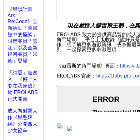
《星隕計畫
Ark
Re:Code》全
現在就踏入赫雷斯王都，在黑
新活動「圖書
館中的怪談」
EROLABS
致力於提供高品質的成人
角鬥場Ⅲ》，平台上也收錄《說好只
限定團員「雪
作。想了解更多遊戲資訊，或掌握最
江」以及全新
列，一起探索更多刺激選項！
銀河團員「米
德」登場！
《赫雷斯的角鬥場Ⅲ》頁面：
https://
「純愛」黨勿
EROLABS
官網：
https://l.labs-pr
入！《極上人
妻在我身邊》
於 EROLABS
正式開賣！
成人向射擊大
作《星慾姬
絆》公開四大
少女祕辛