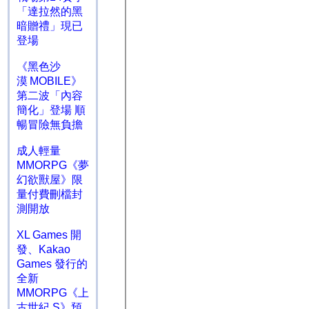
「達拉然的黑
暗贈禮」現已
登場
《黑色沙
漠 MOBILE》
第二波「內容
簡化」登場 順
暢冒險無負擔
成人輕量
MMORPG《夢
幻欲獸屋》限
量付費刪檔封
測開放
XL Games 開
發、Kakao
Games 發行的
全新
MMORPG《上
古世紀 S》預