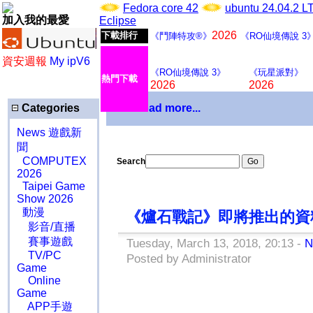
Fedora core 42
ubuntu 24.04.2 
加入我的最愛
Eclipse
2026
下載排行
《鬥陣特攻®》
《RO仙境傳說 3
資安週報
My ipV6
《RO仙境傳說 3》
《玩星派對》
熱門下載
2026
2026
Categories
Download more...
News 遊戲新
聞
COMPUTEX
Search
2026
Taipei Game
Show 2026
動漫
《爐石戰記》即將推出的資
影音/直播
賽事遊戲
Tuesday, March 13, 2018, 20:13 -
TV/PC
Posted by Administrator
Game
Online
Game
APP手遊