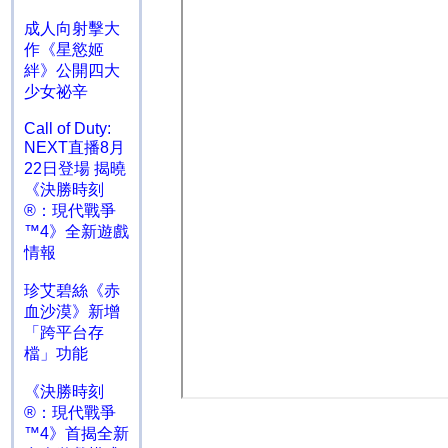
成人向射擊大
作《星慾姬
絆》公開四大
少女祕辛
Call of Duty:
NEXT直播8月
22日登場 揭曉
《決勝時刻
®：現代戰爭
™4》全新遊戲
情報
珍艾碧絲《赤
血沙漠》新增
「跨平台存
檔」功能
《決勝時刻
®：現代戰爭
™4》首揭全新