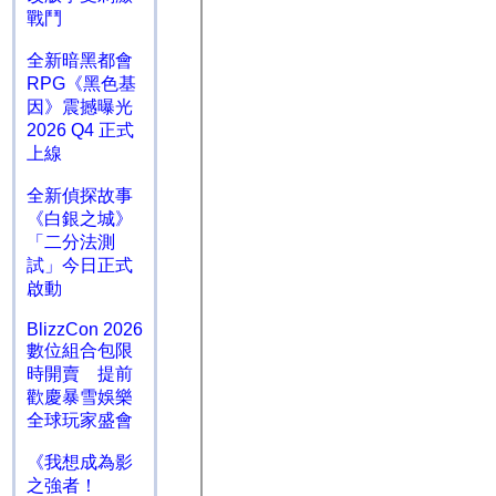
戰鬥
全新暗黑都會
RPG《黑色基
因》震撼曝光
2026 Q4 正式
上線
全新偵探故事
《白銀之城》
「二分法測
試」今日正式
啟動
BlizzCon 2026
數位組合包限
時開賣 提前
歡慶暴雪娛樂
全球玩家盛會
《我想成為影
之強者！