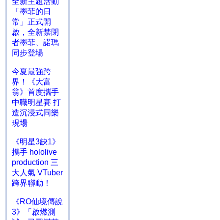
全新主題活動
「墨菲的日
常」正式開
啟，全新禁閉
者墨菲、諾瑪
同步登場
今夏最強跨
界！《大富
翁》首度攜手
中職明星賽 打
造沉浸式同樂
現場
《明星3缺1》
攜手 hololive
production 三
大人氣 VTuber
跨界聯動！
《RO仙境傳說
3》「啟燃測