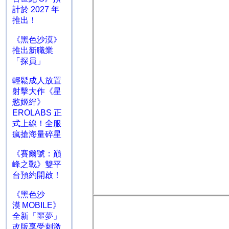
計於 2027 年
推出！
《黑色沙漠》
推出新職業
「探員」
輕鬆成人放置
射擊大作《星
慾姬絆》
EROLABS 正
式上線！全服
瘋搶海量碎星
《賽爾號：巔
峰之戰》雙平
台預約開啟！
《黑色沙
漠 MOBILE》
全新「噩夢」
改版享受刺激