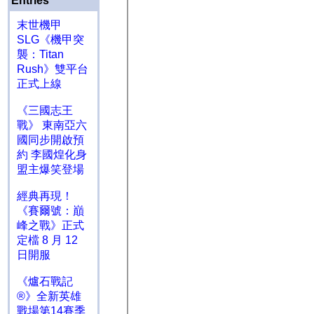
Entries
末世機甲
SLG《機甲突
襲：Titan
Rush》雙平台
正式上線
《三國志王
戰》 東南亞六
國同步開啟預
約 李國煌化身
盟主爆笑登場
經典再現！
《賽爾號：巔
峰之戰》正式
定檔 8 月 12
日開服
《爐石戰記
®》全新英雄
戰場第14賽季