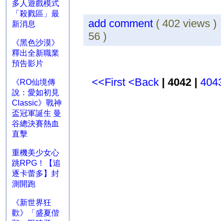
多人遊戲模式
「殺戮區」最
add comment
( 402 views 
新消息
56 )
《黑色沙漠》
釋出全新職業
預告影片
<<First
<Back
| 4042 |
404
《RO仙境傳
說：愛如初見
Classic》戰神
盃冠軍誕生 曼
谷總決賽熱血
直擊
重機美少女心
跳RPG！【追
逐卡蕾多】封
測開跑
《新世界狂
歡》「盛夏偕