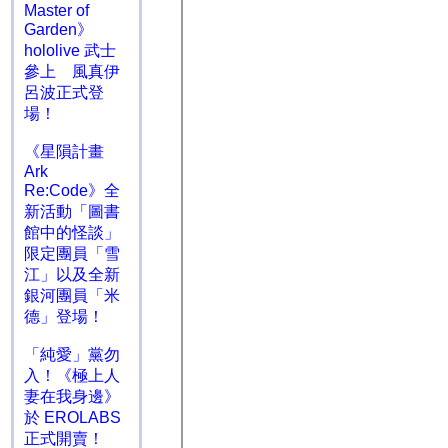
Master of
Garden》
hololive 武士
參上 風真伊
呂波正式登
場！
《星隕計畫
Ark
Re:Code》全
新活動「圖書
館中的怪談」
限定團員「雪
江」以及全新
銀河團員「米
德」登場！
「純愛」黨勿
入！《極上人
妻在我身邊》
於 EROLABS
正式開賣！