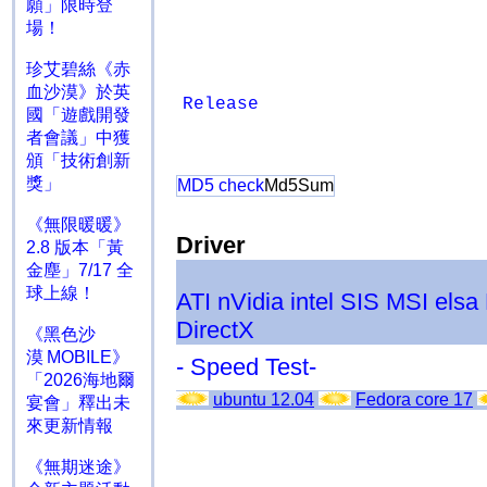
願」限時登
場！
珍艾碧絲《赤
血沙漠》於英
Release
國「遊戲開發
者會議」中獲
頒「技術創新
獎」
MD5 check
Md5Sum
《無限暖暖》
Driver
2.8 版本「黃
金塵」7/17 全
球上線！
ATI
nVidia
intel
SIS
MSI
elsa
DirectX
《黑色沙
漠 MOBILE》
- Speed Test-
「2026海地爾
ubuntu 12.04
Fedora core 17
宴會」釋出未
來更新情報
《無期迷途》