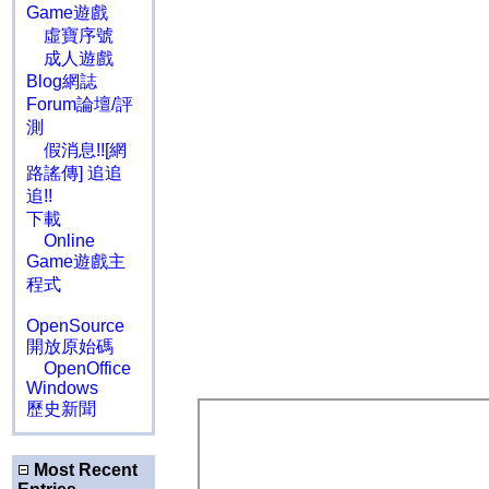
Game遊戲
虛寶序號
成人遊戲
Blog網誌
Forum論壇/評
測
假消息!![網
路謠傳] 追追
追!!
下載
Online
Game遊戲主
程式
OpenSource
開放原始碼
OpenOffice
Windows
歷史新聞
Most Recent